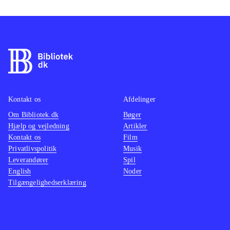
Kontakt os
Afdelinger
Om Bibliotek.dk
Bøger
Hjælp og vejledning
Artikler
Kontakt os
Film
Privatlivspolitik
Musik
Leverandører
Spil
English
Noder
Tilgængelighedserklæring