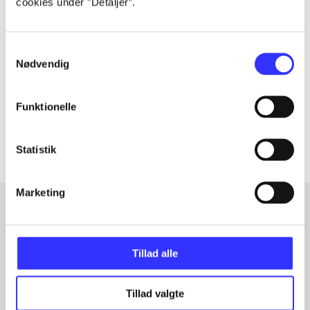
cookies under ”Detaljer”.
Tidsskrift
Artiklen er en del af
Samtykkevalg
Nødvendig
lorem ipsum dolor sit amet ...
Tidsskrift
Funktionelle
Artiklerne i
handler ofte om
Statistik
Marketing
Artikler med samme emner
Tillad alle
Fra
Tillad valgte