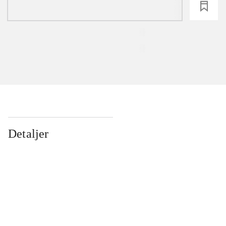
loading
Detaljer
...
...
...
...
...
...
...
...