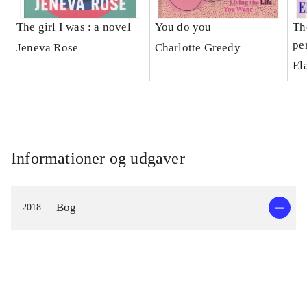
The girl I was : a novel
You do you
Th
pe
Jeneva Rose
Charlotte Greedy
pr
El
hi
an
Informationer og udgaver
Bog
2018