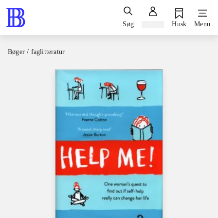
Søg
Log ind
Husk
Menu
Bøger / faglitteratur