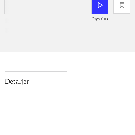
loading
Prøvelæs
Detaljer
...
...
...
...
...
...
...
...