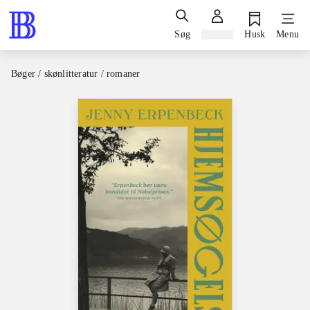
Søg
Log ind
Husk
Menu
Bøger / skønlitteratur / romaner