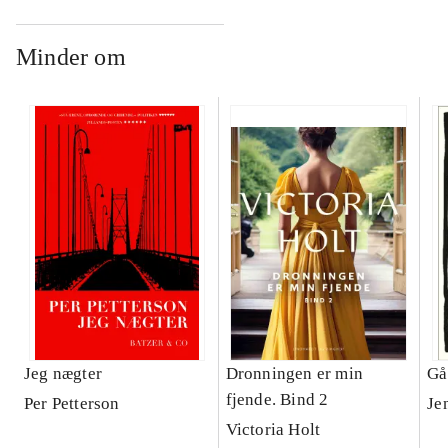
Minder om
Jeg nægter
Dronningen er min
Går
fjende. Bind 2
Per Petterson
Je
Victoria Holt