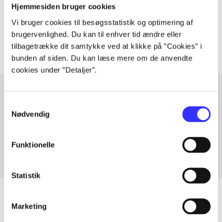
Hjemmesiden bruger cookies
Tidsskrift
Vi bruger cookies til besøgsstatistik og optimering af
Artiklerne i
handler ofte om
brugervenlighed. Du kan til enhver tid ændre eller
tilbagetrække dit samtykke ved at klikke på ”Cookies” i
bunden af siden. Du kan læse mere om de anvendte
cookies under ”Detaljer”.
Samtykkevalg
Artikler med samme emner
Nødvendig
Fra
Funktionelle
Statistik
Marketing