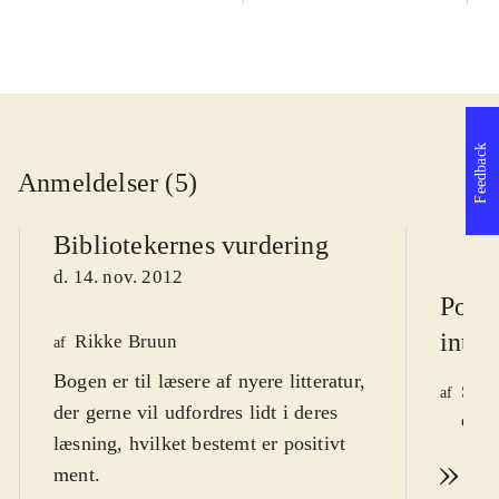
Feedback
Anmeldelser (5)
Bibliotekernes vurdering
d. 14. nov. 2012
Point
inter
Rikke Bruun
af
Bogen er til læsere af nyere litteratur,
Simo
af
der gerne vil udfordres lidt i deres
d. 2
læsning, hvilket bestemt er positivt
ment
.
Læs