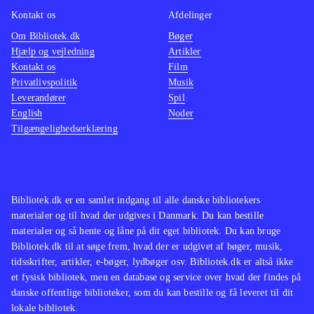
historier er gribende, og forfatteren
Kontakt os
Afdelinger
formår at gøre personerne
Om Bibliotek.dk
Bøger
vedkommende på hver deres måde.
Hjælp og vejledning
Artikler
Uanset om det er arkitekten eller den
Kontakt os
Film
russiske soldat, som kort tager
Privatlivspolitik
Musik
Leverandører
Spil
ophold i huset under krigen, ønsker
English
Noder
man, at de får lov til at blive i huset
Tilgængelighedserklæring
og finder fred
.
Bibliotek.dk er en samlet indgang til alle danske bibliotekers
materialer og til hvad der udgives i Danmark. Du kan bestille
materialer og så hente og låne på dit eget bibliotek. Du kan bruge
Bibliotek.dk til at søge frem, hvad der er udgivet af bøger, musik,
tidsskrifter, artikler, e-bøger, lydbøger osv. Bibliotek.dk er altså ikke
et fysisk bibliotek, men en database og service over hvad der findes på
danske offentlige biblioteker, som du kan bestille og få leveret til dit
lokale bibliotek.