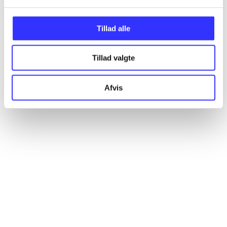
Artikler
Alle registrerede artikler fordelt på udgivelser
Tillad alle
...
Tillad valgte
...
Afvis
...
...
...