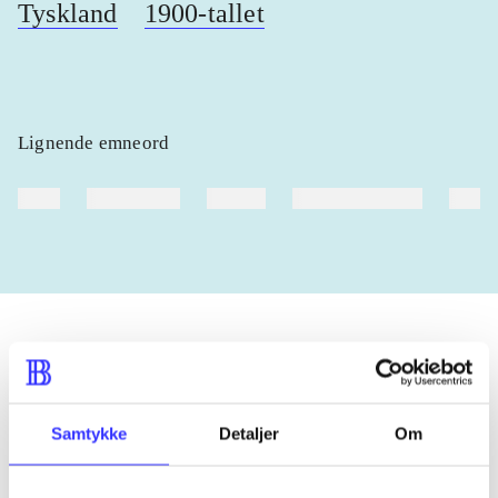
Tyskland
1900-tallet
Lignende emneord
heste
børnebøger
ridning
hestesygdomme
vokal
Tidsskrift
Artiklen er en del af
Samtykke
Detaljer
Om
lorem ipsum dolor sit amet ...