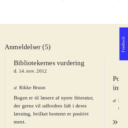
Feedback
Anmeldelser (5)
Bibliotekernes vurdering
d. 14. nov. 2012
Point
inter
Rikke Bruun
af
Bogen er til læsere af nyere litteratur,
Simo
af
der gerne vil udfordres lidt i deres
d. 2
læsning, hvilket bestemt er positivt
ment
.
Læs