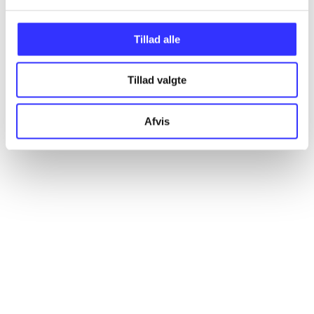
Artikler
Alle registrerede artikler fordelt på udgivelser
Tillad alle
...
Tillad valgte
...
Afvis
...
...
...