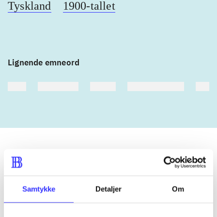
Tyskland
1900-tallet
Lignende emneord
heste
børnebøger
ridning
hestesygdomme
vokal
Tidsskrift
Artiklen er en del af
Samtykke
Detaljer
Om
lorem ipsum dolor sit amet ...