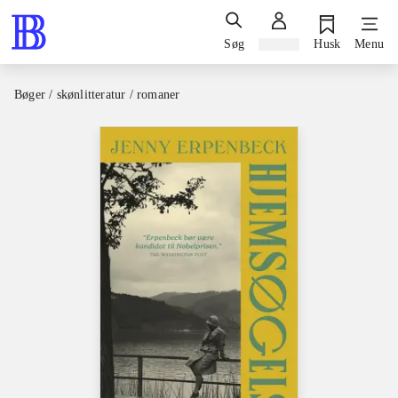
Søg
Log ind
Husk
Menu
Bøger / skønlitteratur / romaner