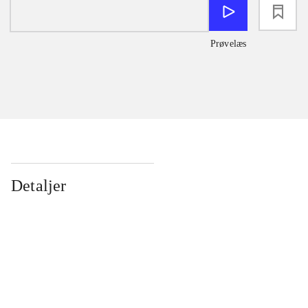
loading
Prøvelæs
Detaljer
...
...
...
...
...
...
...
...