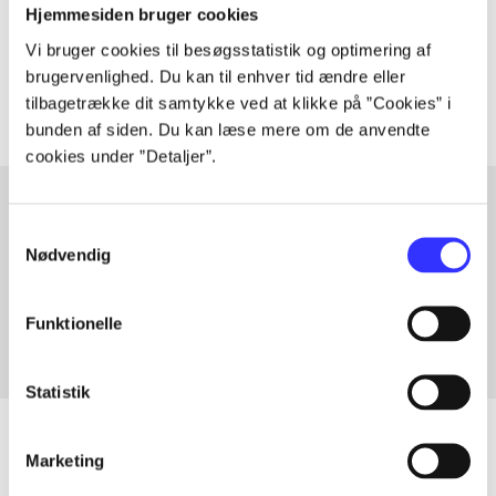
Hjemmesiden bruger cookies
Tidsskrift
Vi bruger cookies til besøgsstatistik og optimering af
Artiklerne i
handler ofte om
brugervenlighed. Du kan til enhver tid ændre eller
tilbagetrække dit samtykke ved at klikke på ”Cookies” i
bunden af siden. Du kan læse mere om de anvendte
cookies under ”Detaljer”.
Samtykkevalg
Artikler med samme emner
Nødvendig
Fra
Funktionelle
Statistik
Marketing