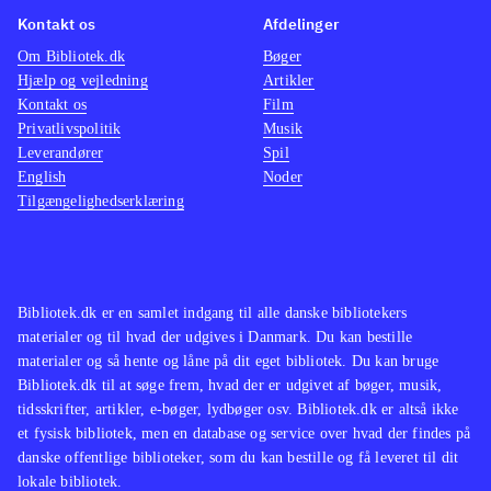
historier er gribende, og forfatteren
Kontakt os
Afdelinger
formår at gøre personerne
Om Bibliotek.dk
Bøger
vedkommende på hver deres måde.
Hjælp og vejledning
Artikler
Uanset om det er arkitekten eller den
Kontakt os
Film
russiske soldat, som kort tager
Privatlivspolitik
Musik
Leverandører
Spil
ophold i huset under krigen, ønsker
English
Noder
man, at de får lov til at blive i huset
Tilgængelighedserklæring
og finder fred
.
Bibliotek.dk er en samlet indgang til alle danske bibliotekers
materialer og til hvad der udgives i Danmark. Du kan bestille
materialer og så hente og låne på dit eget bibliotek. Du kan bruge
Bibliotek.dk til at søge frem, hvad der er udgivet af bøger, musik,
tidsskrifter, artikler, e-bøger, lydbøger osv. Bibliotek.dk er altså ikke
et fysisk bibliotek, men en database og service over hvad der findes på
danske offentlige biblioteker, som du kan bestille og få leveret til dit
lokale bibliotek.