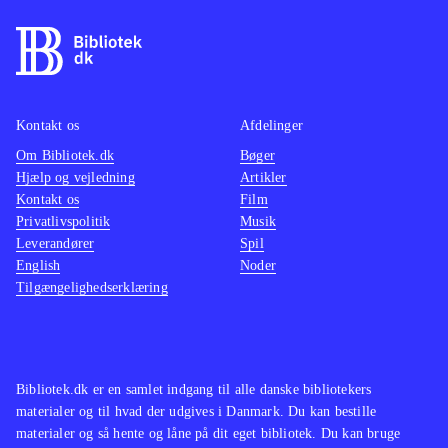
ikke må sulte sig. Men af endnu
større vigtighed er at vælge en kost,
der stabiliserer blodsukkerbalancen.
Stressniveau, søvn og motion er
andre faktorer, der har stor
Kontakt os
Afdelinger
indflydelse. Kalorietælling og
Om Bibliotek.dk
Bøger
Hjælp og vejledning
Artikler
tallerkenmodel er bandlyst. Bogen
Kontakt os
Film
præsenterer en del teori i populær
Privatlivspolitik
Musik
form, og viser med et gennemgående
Leverandører
Spil
eksempel - Margareta, der med
English
Noder
Tilgængelighedserklæring
begavelse og kreativitet gik 60 kg.
ned i vægt - hvordan hun ændrede
sine vaner
.
Samme kostbudskaber findes i bøger
Bibliotek.dk er en samlet indgang til alle danske bibliotekers
om glykæmisk index fx
materialer og til hvad der udgives i Danmark. Du kan bestille
Blodsukkerblues : en bog om
materialer og så hente og låne på dit eget bibliotek. Du kan bruge