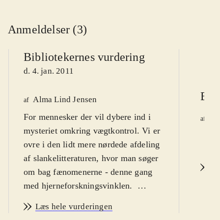
Anmeldelser (3)
Bibliotekernes vurdering
d. 4. jan. 2011
Ber
Alma Lind Jensen
af
For mennesker der vil dybere ind i
La
af
mysteriet omkring vægtkontrol. Vi er
d.
ovre i den lidt mere nørdede afdeling
af slankelitteraturen, hvor man søger
L
om bag fænomenerne - denne gang
med hjerneforskningsvinklen
.
Bogen er skrevet af en hjerneforsker
Læs hele vurderingen
og en journalist med speciale i