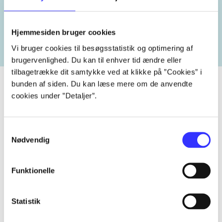
heste
børnebøger
ridning
hestesygdomme
vokal
Hjemmesiden bruger cookies
Vi bruger cookies til besøgsstatistik og optimering af
brugervenlighed. Du kan til enhver tid ændre eller
tilbagetrække dit samtykke ved at klikke på ”Cookies” i
bunden af siden. Du kan læse mere om de anvendte
cookies under ”Detaljer”.
Tidsskrift
Artiklen er en del af
Samtykkevalg
Nødvendig
lorem ipsum dolor sit amet ...
Tidsskrift
Funktionelle
Artiklerne i
handler ofte om
Statistik