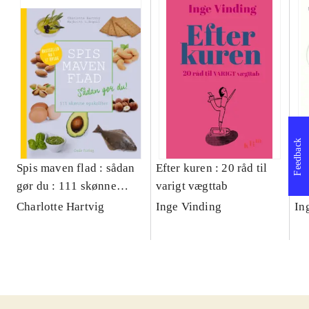
Feedback
Spis maven flad : sådan
Efter kuren : 20 råd til
Væ
gør du : 111 skønne
varigt vægttab
ma
opskrifter
sp
Charlotte Hartvig
Inge Vinding
In