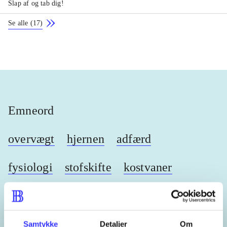
Slap af og tab dig!
Se alle
(
17
)
Emneord
overvægt
hjernen
adfærd
fysiologi
stofskifte
kostvaner
Samtykke
Detaljer
Om
Lignende emneord