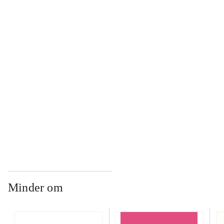
...
...
...
...
Minder om