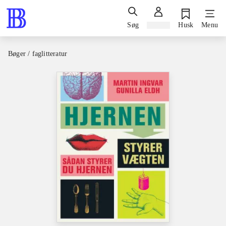
Søg
Log ind
Husk
Menu
Bøger / faglitteratur