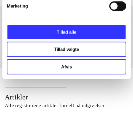
Marketing
Artikler med samme emner
Tillad alle
Fra
Tillad valgte
Afvis
Artikler
Alle registrerede artikler fordelt på udgivelser
...