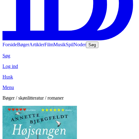
Forside
Bøger
Artikler
Film
Musik
Spil
Noder
Søg
Søg
Log ind
Husk
Menu
Bøger / skønlitteratur / romaner