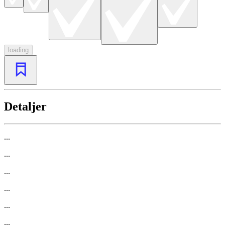
loading
Detaljer
...
...
...
...
...
...