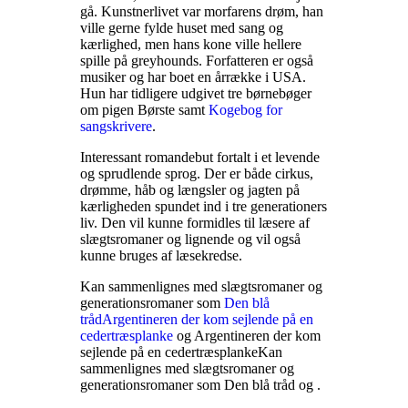
gå. Kunstnerlivet var morfarens drøm, han
ville gerne fylde huset med sang og
kærlighed, men hans kone ville hellere
spille på greyhounds. Forfatteren er også
musiker og har boet en årrække i USA.
Hun har tidligere udgivet tre børnebøger
om pigen Børste samt
Kogebog for
sangskrivere
.
Interessant romandebut fortalt i et levende
og sprudlende sprog. Der er både cirkus,
drømme, håb og længsler og jagten på
kærligheden spundet ind i tre generationers
liv. Den vil kunne formidles til læsere af
slægtsromaner og lignende og vil også
kunne bruges af læsekredse
.
Kan sammenlignes med slægtsromaner og
generationsromaner som
Den blå
tråd
Argentineren der kom sejlende på en
cedertræsplanke
og Argentineren der kom
sejlende på en cedertræsplanke
Kan
sammenlignes med slægtsromaner og
generationsromaner som Den blå tråd og
.