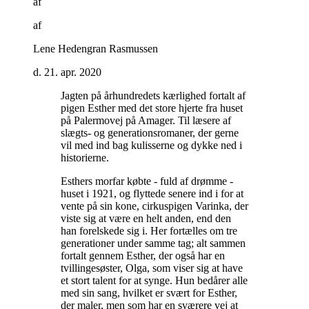
af
af
Lene Hedengran Rasmussen
d. 21. apr. 2020
Jagten på århundredets kærlighed fortalt af
pigen Esther med det store hjerte fra huset
på Palermovej på Amager. Til læsere af
slægts- og generationsromaner, der gerne
vil med ind bag kulisserne og dykke ned i
historierne
.
Esthers morfar købte - fuld af drømme -
huset i 1921, og flyttede senere ind i for at
vente på sin kone, cirkuspigen Varinka, der
viste sig at være en helt anden, end den
han forelskede sig i. Her fortælles om tre
generationer under samme tag; alt sammen
fortalt gennem Esther, der også har en
tvillingesøster, Olga, som viser sig at have
et stort talent for at synge. Hun bedårer alle
med sin sang, hvilket er svært for Esther,
der maler, men som har en sværere vej at