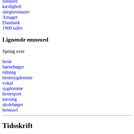
familien
kærlighed
slægtsromaner
Amager
Danmark
1900-tallet
Lignende emneord
Spring over
heste
børnebøger
ridning
hestesygdomme
vokal
sygdomme
hestesport
træning
skolebøger
hesteavl
Tidsskrift