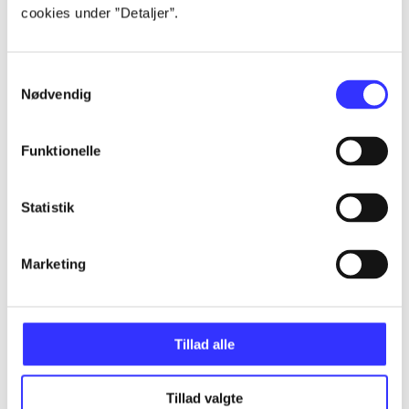
cookies under ”Detaljer”.
Artikler
Alle registrerede artikler fordelt på udgivelser
Samtykkevalg
Nødvendig
...
Funktionelle
...
Statistik
...
Marketing
...
...
Tillad alle
Tillad valgte