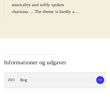
musicality and softly spoken
charisma ... The theme is hardly a
new of unique idea. The ensemble
Dulces Exuviae ... find inspiration in
the night - its mystery, quietness,
solitude and gentle eroticism ...
There isn't a single moment when the
pair aren't living this music, and the
declamation, so understated in its
Informationer og udgaver
perfection, is devastatingly
beautiful".
Bog
2023