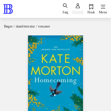
Søg
Log ind
Husk
Menu
Bøger / skønlitteratur / romaner