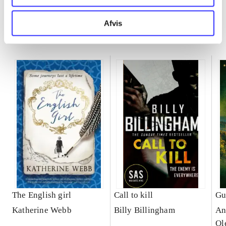
Afvis
Minder om
The English girl
Call to kill
Gu
Katherine Webb
Billy Billingham
An
Ol