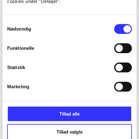
Artikler
cookies under ”Detaljer”.
Alle registrerede artikler fordelt på udgivelser
Samtykkevalg
...
Nødvendig
Funktionelle
...
Statistik
...
Marketing
...
...
Tillad alle
Tillad valgte