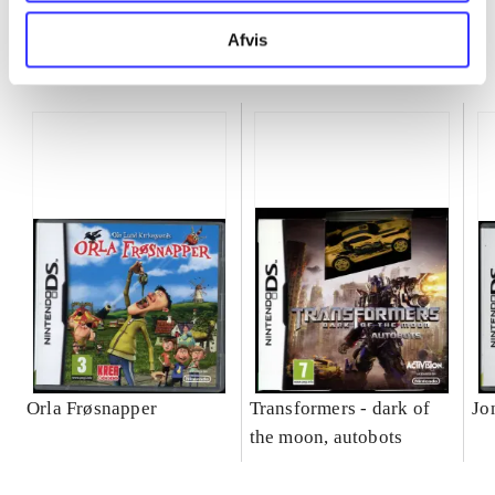
Afvis
Minder om
Orla Frøsnapper
Transformers - dark of
Jo
the moon, autobots