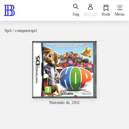
Søg
Log ind
Husk
Menu
Spil / computerspil
Nintendo ds, 2011