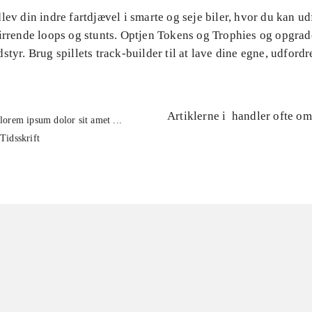
lev din indre fartdjævel i smarte og seje biler, hvor du kan ud
irrende loops og stunts. Optjen Tokens og Trophies og opgrade
styr. Brug spillets track-builder til at lave dine egne, udford
Artiklerne i
handler ofte om
lorem ipsum dolor sit amet ...
Tidsskrift