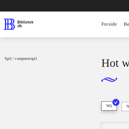
Forside
B
Spil / computerspil
Hot w
Wii
N