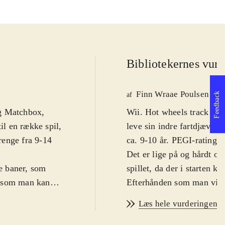
Bibliotekernes vurd
Finn Wraae Poulsen
Feedback
af
og Matchbox,
Wii. Hot wheels track att
il en række spil,
leve sin indre fartdjævel 
drenge fra 9-14
ca. 9-10 år. PEGI-rating p
Det er lige på og hårdt o
me baner, som
spillet, da der i starten k
r (som man kan
Efterhånden som man vinde
 i, og der er
køretøjer op, som alle kan
Læs hele vurderingen
le dele af de
som genren antyder, så lan
igheden. Som i
der bydes blandt andet på