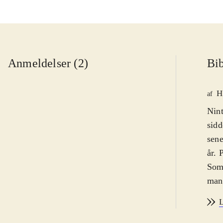
Anmeldelser (2)
Bib
H
af
Nint
sidd
sene
år. 
Som 
man 
modi
L
mass
klas