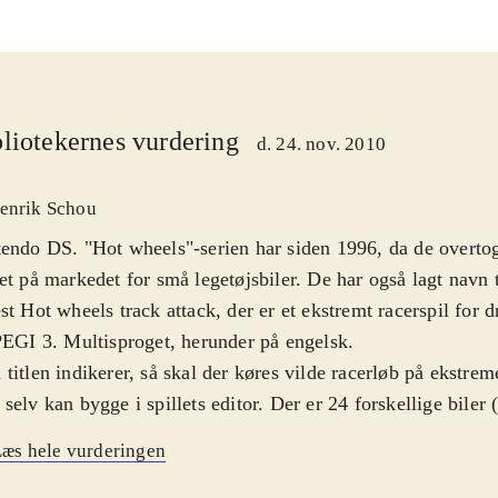
liotekernes vurdering
d. 24. nov. 2010
enrik Schou
endo DS. "Hot wheels"-serien har siden 1996, da de overt
et på markedet for små legetøjsbiler. De har også lagt navn t
st Hot wheels track attack, der er et ekstremt racerspil for 
PEGI 3. Multisproget, herunder på engelsk
.
titlen indikerer, så skal der køres vilde racerløb på ekstre
selv kan bygge i spillets editor. Der er 24 forskellige bile
ficere og male) og fire forskellige verdener at køre racerløb
æs hele vurderingen
er af ekstreme elementer såsom loops og flydehop - de er al
siske Hot wheels legetøjs-baner, som man kan købe i virkel