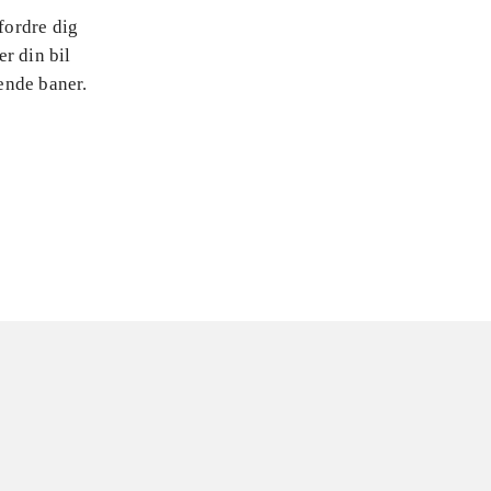
fordre dig
r din bil
rende baner.