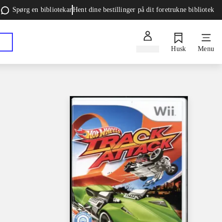
Spørg en bibliotekar
Hent dine bestillinger på dit foretrukne bibliotek
Log ind
Husk
Menu