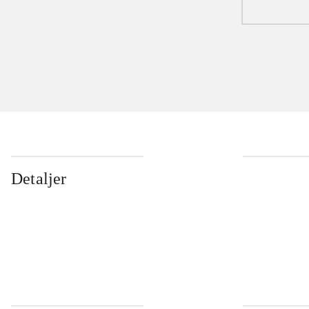
Detaljer
...
...
...
...