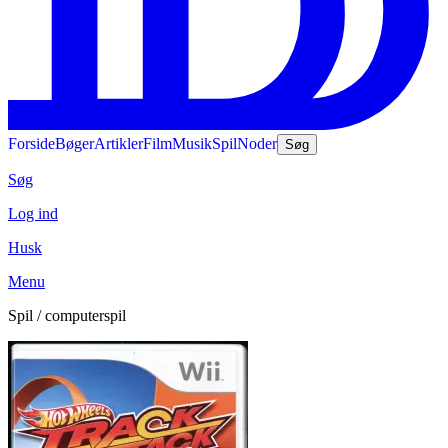
Forside
Bøger
Artikler
Film
Musik
Spil
Noder
Søg
Søg
Log ind
Husk
Menu
Spil / computerspil