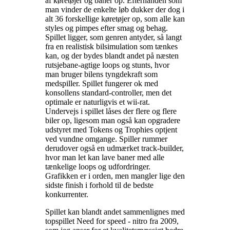
af køretøjer og baner op. Efterhånden som
man vinder de enkelte løb dukker der dog i
alt 36 forskellige køretøjer op, som alle kan
styles og pimpes efter smag og behag.
Spillet ligger, som genren antyder, så langt
fra en realistisk bilsimulation som tænkes
kan, og der bydes blandt andet på næsten
rutsjebane-agtige loops og stunts, hvor
man bruger bilens tyngdekraft som
medspiller. Spillet fungerer ok med
konsollens standard-controller, men det
optimale er naturligvis et wii-rat.
Undervejs i spillet låses der flere og flere
biler op, ligesom man også kan opgradere
udstyret med Tokens og Trophies optjent
ved vundne omgange. Spiller rummer
derudover også en udmærket track-builder,
hvor man let kan lave baner med alle
tænkelige loops og udfordringer.
Grafikken er i orden, men mangler lige den
sidste finish i forhold til de bedste
konkurrenter
.
Spillet kan blandt andet sammenlignes med
topspillet Need for speed - nitro fra 2009,