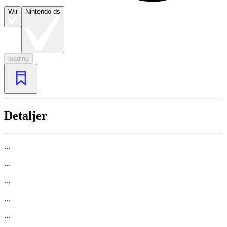
Wii
Nintendo ds
loading
Detaljer
...
...
...
...
...