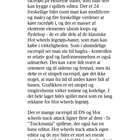
racerløb på ekstreme baner, som man selv
kan bygge i spillets editor. Der er 24
forskellige biler (som man kan modificere
og male) og fire forskellige verdener at
køre racerløb i, og der er masser af
ekstreme elementer såsom loops og
flydehop - de er alle dele af de klassiske
Hot wheels legetøjs-baner, som man kan
købe i virkeligheden. Som i almindelige
racerspil ser man sin bil bagfra - kontrollen
er relativ god og fartfornemmelsen er også
udmærket. Det kan være lidt svært at
orientere sig til siderne og fremad, men da
dette er et simpelt racerspil, gør det ikke
noget, at man fra tid til anden kører lidt af
banen. Grafikken er ret simpel og
omgivelserne virker tomme og kedelige. I
det hele taget føles spillet mest som en lang
reklame for Hot wheels legetøj
.
Der er mange racerspil til DS og Hot
wheels track attack ligner flere af dem - fx
"Trackmania" spillene, der også har en
bane editor. Hot wheels track attack egen
editor og de nye biler er stort set eneste