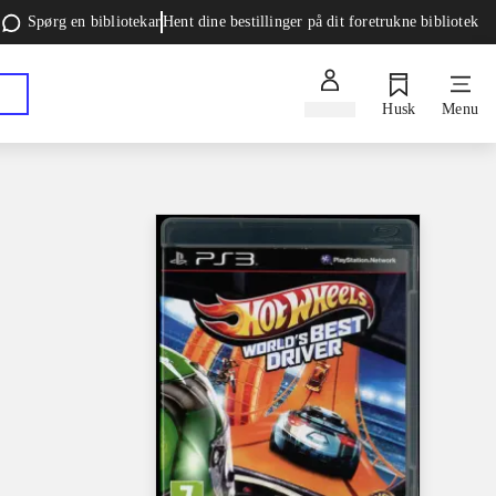
Spørg en bibliotekar
Hent dine bestillinger på dit foretrukne bibliotek
Log ind
Husk
Menu