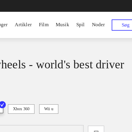
øger
Artikler
Film
Musik
Spil
Noder
Søg
heels - world's best driver
Xbox 360
Wii u