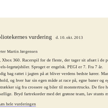
liotekernes vurdering
d. 10. okt. 2013
eter Martin Jørgensen
 Xbox 360. Racerspil for de fleste, der tager sit afsæt i de
ls-legetøjsbiler. Sproget er engelsk. PEGI er 7. Fra 7 år
.
dig bag rattet i jagten på at bliver verdens bedste kører. Ma
 hold, og hver har sin egen måde at race på, egne baner og e
trækker sig fra crossere og biler til monstertrucks. De fire h
kellige. Bryd fartrekorder med det grønne team, lav stunts 
, drift med det blå hold og hop gennem luften med det gul
æs hele vurderingen
ler vælger man team, hvorefter man bliver præsenteret for 