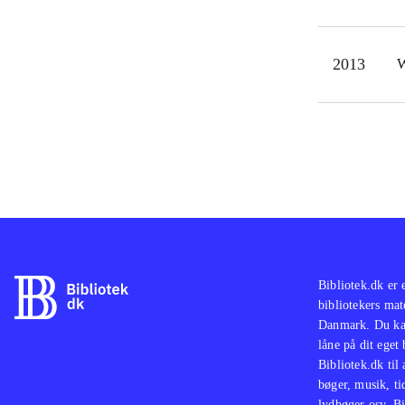
2013
W
Bibliotek.dk er 
bibliotekers mat
Danmark. Du kan
låne på dit eget
Bibliotek.dk til
bøger, musik, tid
lydbøger osv. Bi