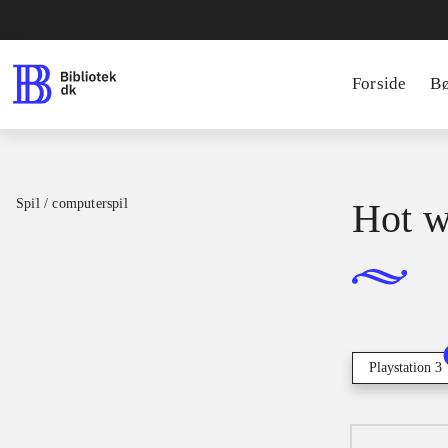
Forside
B
Spil / computerspil
Hot w
Playstation 3