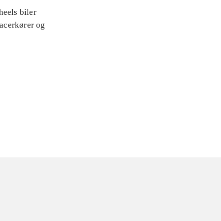
heels biler
racerkører og
å