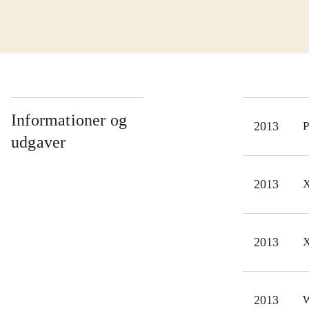
med 
tric
bane
skøn
Over
dårl
Informationer og
2013
P
mult
udgaver
Det 
"Tra
2013
X
lyk
Hot 
vare
2013
X
utro
2013
W