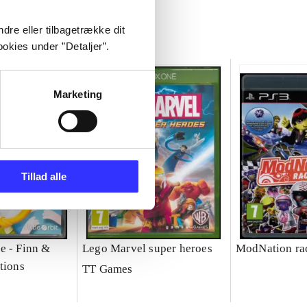
dre eller tilbagetrække dit
okies under ”Detaljer”.
Marketing
Tillad alle
e - Finn &
Lego Marvel super heroes
ModNation ra
tions
TT Games