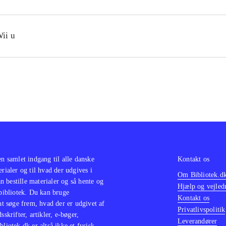
ii u
en samlet indgang til alle danske
Kontakt os
erialer og til hvad der udgives i
Om Bibliotek.d
 bestille materialer og så hente og
Hjælp og vejled
 bibliotek. Du kan bruge
Kontakt os
 at søge frem, hvad der er udgivet af
Privatlivspolitik
sskrifter, artikler, e-bøger,
Leverandører
bliotek.dk er altså ikke et fysisk