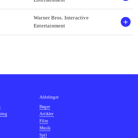
Warner Bros. Interactive
Entertainment
Afdelinger
k
Bøger
ning
Artikler
Film
Musik
Spil