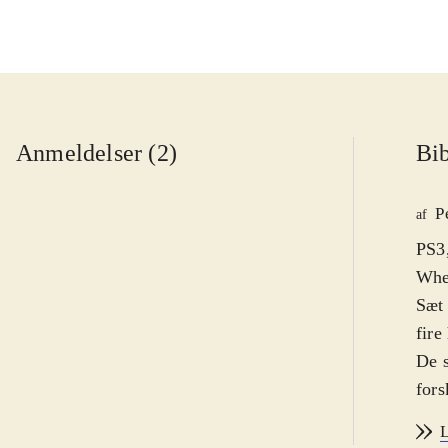
Anmeldelser (2)
Bib
P
af
PS3,
Whee
Sæt 
fire
De s
fors
team
L
spil