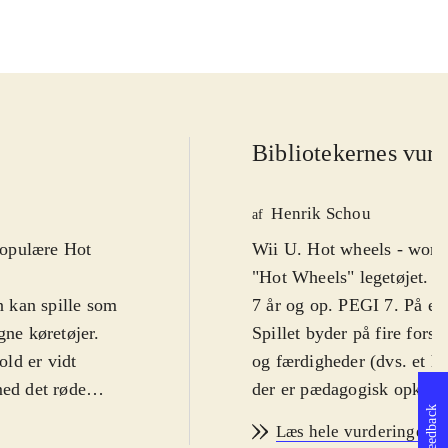
Bibliotekernes vurd
Henrik Schou
af
 populære Hot
Wii U. Hot wheels - world's
"Hot Wheels" legetøjet. Sp
n kan spille som
7 år og op. PEGI 7. På en
gne køretøjer.
Spillet byder på fire fors
old er vidt
og færdigheder (dvs. et hol
med det røde
der er pædagogisk opkaldt 
Feedback
e hold. Som
skal løses på spillets ban
Læs hele vurderingen
en række baner
stunts. I alt er der 24 Ho