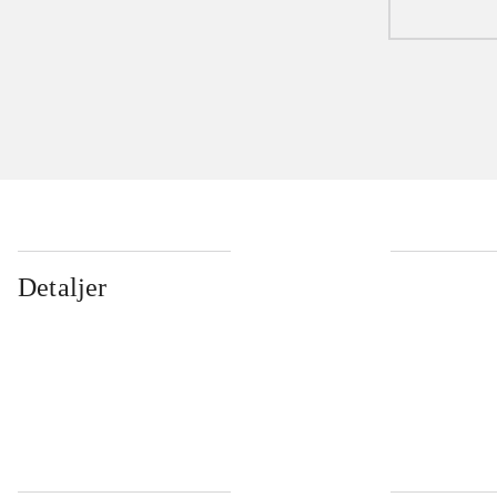
Detaljer
...
...
...
...