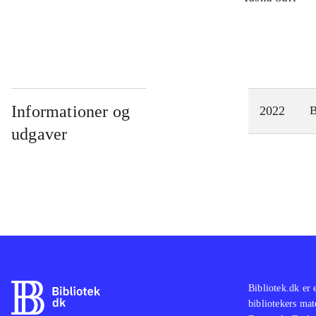
Informationer og
2022
udgaver
Bibliotek.dk er 
bibliotekers mat