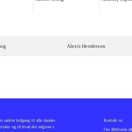
Bog
Alexis Henderson
en samlet indgang til alle danske
Kontakt os
erialer og til hvad der udgives i
Om Bibliotek.d