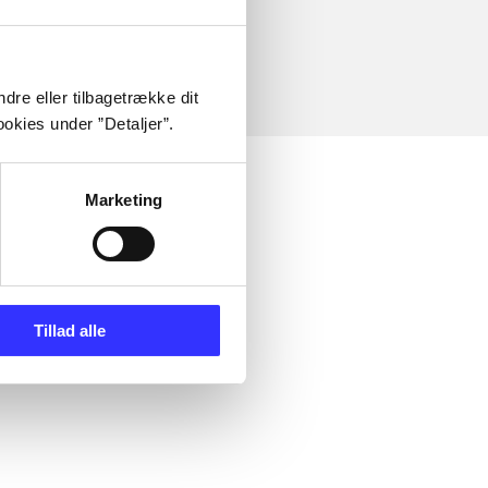
dre eller tilbagetrække dit
okies under ”Detaljer”.
Marketing
Tillad alle