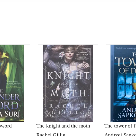
sword
The knight and the moth
The tower of f
Rachel Gillig
Andrzej Sapk