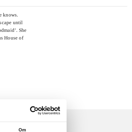
he knows.
scape until
oodmaid’. She
ous House of
Om