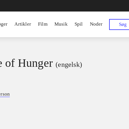
øger
Artikler
Film
Musik
Spil
Noder
Søg
 of Hunger
(engelsk)
erson