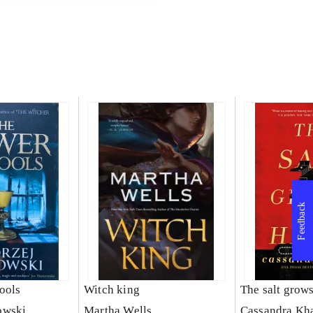
Feedback
ools
Witch king
The salt grow
owski
Martha Wells
Cassandra Kh