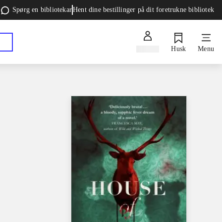
Spørg en bibliotekar
Hent dine bestillinger på dit foretrukne bibliotek
Log ind
Husk
Menu