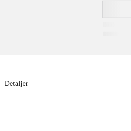
Detaljer
...
...
...
...