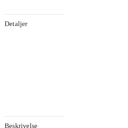
Detaljer
...
...
...
...
...
...
...
...
...
...
...
...
Beskrivelse