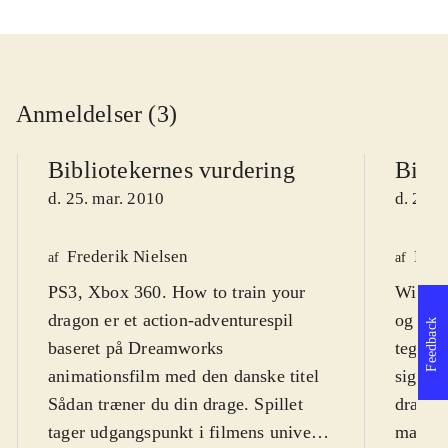
Anmeldelser (3)
Bibliotekernes vurdering
Bibli
d. 25. mar. 2010
d. 25. 
Frederik Nielsen
Kim
af
af
PS3, Xbox 360. How to train your
Wii. Sp
dragon er et action-adventurespil
og act
Feedback
baseret på Dreamworks
tegnef
animationsfilm med den danske titel
siger 7 grundet vold, men
Sådan træner du din drage. Spillet
dragek
tager udgangspunkt i filmens univers,
marerid