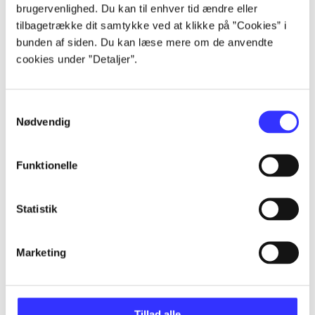
brugervenlighed. Du kan til enhver tid ændre eller
Alle registrerede artikler fordelt på udgivelser
tilbagetrække dit samtykke ved at klikke på ”Cookies” i
bunden af siden. Du kan læse mere om de anvendte
...
cookies under ”Detaljer”.
...
Samtykkevalg
Nødvendig
...
Funktionelle
...
Statistik
...
Marketing
Tillad alle