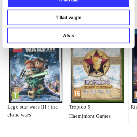
Minder om
Tillad valgte
Afvis
Lego star wars III : the
Tropico 5
Ri
clone wars
Haemimont Games