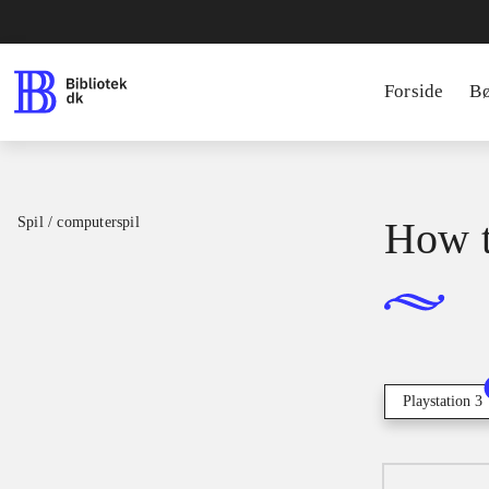
Forside
B
Spil / computerspil
How t
Playstation 3