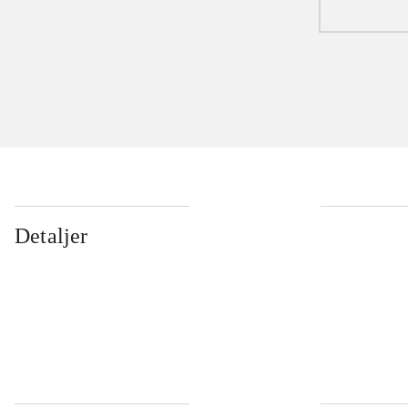
Detaljer
...
...
...
...