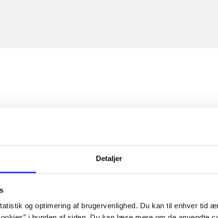
Detaljer
s
atistik og optimering af brugervenlighed. Du kan til enhver tid æn
ookies” i bunden af siden. Du kan læse mere om de anvendte co