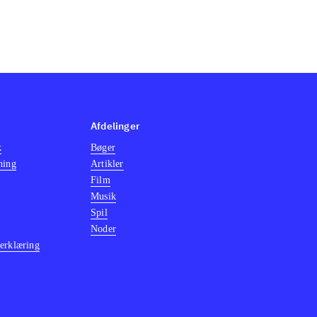
Afdelinger
k
Bøger
ning
Artikler
Film
Musik
Spil
Noder
erklæring