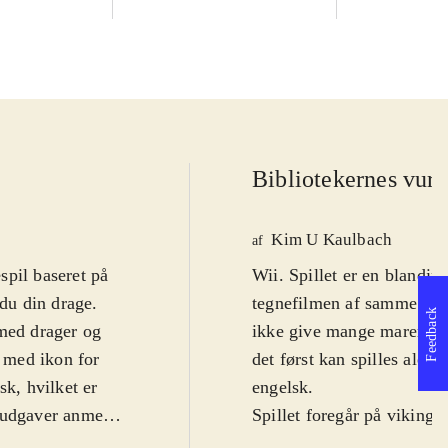
Bibliotekernes vurd
Kim U Kaulbach
af
spil baseret på
Wii. Spillet er en blandin
du din drage.
tegnefilmen af samme navn. PEGI siger 7 grundet
Feedback
 med drager og
ikke give mange mareridt. 
7 med ikon for
det først kan spilles alen
sk, hvilket er
engelsk
.
o udgaver anmeldt
Spillet foregår på vikinge
hvor der kan spilles som H