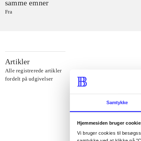
samme emner
Fra
...
Artikler
Alle registrerede artikler
...
fordelt på udgivelser
...
Samtykke
...
Hjemmesiden bruger cookie
Vi bruger cookies til besøgsst
...
samtykke ved at klikke på ”C