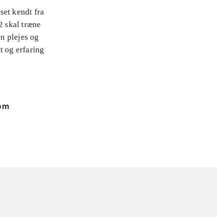
set kendt fra
2 skal træne
en plejes og
t og erfaring
 om