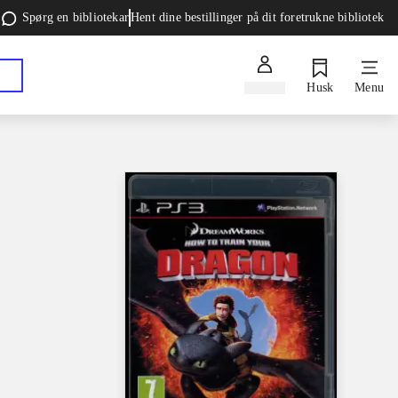
Spørg en bibliotekar
Hent dine bestillinger på dit foretrukne bibliotek
Log ind
Husk
Menu