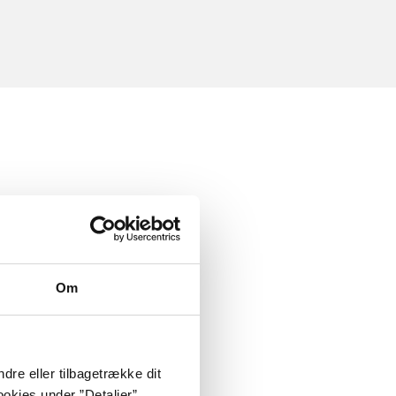
Om
dre eller tilbagetrække dit
okies under ”Detaljer”.