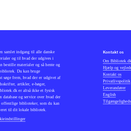
Kontakt os
en samlet indgang til alle danske
erialer og til hvad der udgives i
Om Bibliotek.d
 bestille materialer og så hente og
Hjælp og vejled
 bibliotek. Du kan bruge
Kontakt os
 at søge frem, hvad der er udgivet af
Privatlivspolitik
sskrifter, artikler, e-bøger,
Leverandører
bliotek.dk er altså ikke et fysisk
English
n database og service over hvad der
Tilgængeligheds
 offentlige biblioteker, som du kan
eret til dit lokale bibliotek.
ieindstillinger