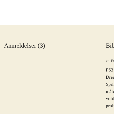
Anmeldelser (3)
Bib
F
af
PS3,
Drea
Spil
måle
vold
prob
her 