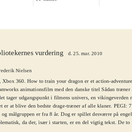
liotekernes vurdering
d. 25. mar. 2010
rederik Nielsen
 Xbox 360. How to train your dragon er et action-adventure
mworks animationsfilm med den danske titel Sådan træner 
let tager udgangspunkt i filmens univers, en vikingeverden
t er at blive den bedste drage-træner af alle klaner. PEGI: 
 og målgruppen er fra 8 år. Dog er spillet desværre på engel
lematisk, da der, især i starten, er en del vigtig tekst. De t
er indholdsmæssigt ens
.