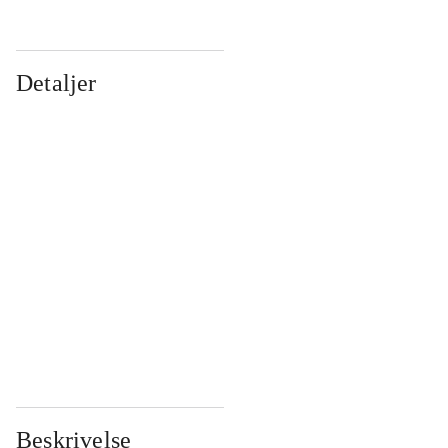
Detaljer
...
...
...
...
...
...
...
...
...
...
...
...
Beskrivelse