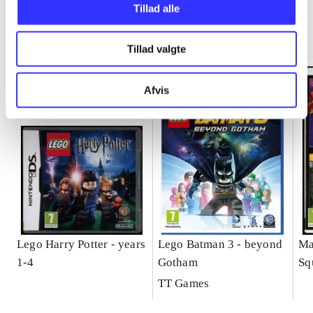
Tillad alle
Minder om
Tillad valgte
Afvis
Lego Harry Potter - years
Lego Batman 3 - beyond
Ma
1-4
Gotham
Sq
ga
TT Games