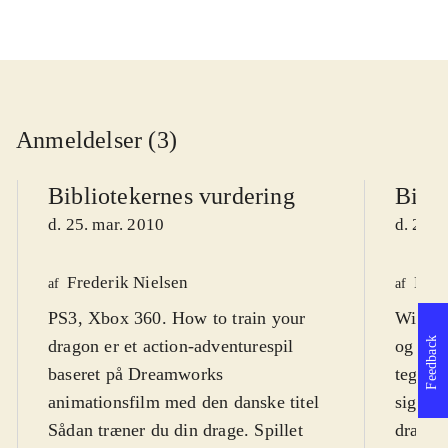
Anmeldelser (3)
Bibliotekernes vurdering
Bibli
d. 25. mar. 2010
d. 25. 
Frederik Nielsen
Kim
af
af
PS3, Xbox 360. How to train your
Wii. Sp
Feedback
dragon er et action-adventurespil
og act
baseret på Dreamworks
tegnef
animationsfilm med den danske titel
siger 7 grundet vold, men
Sådan træner du din drage. Spillet
dragek