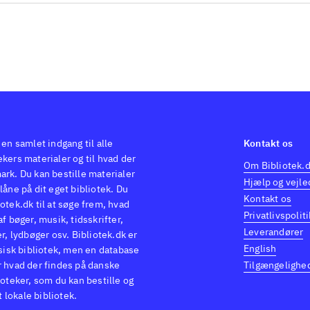
llet er ikke videre imponerende. Det virker fornuftig
 bliver alt for hurtigt ensformigt og trivielt. Målgr
kert for fans af filmen eller kampsportsspil, men æl
 hurtigt kede sig
.
 en samlet indgang til alle
Kontakt os
kers materialer og til hvad der
Om Bibliotek.
ark. Du kan bestille materialer
Hjælp og vejle
låne på dit eget bibliotek. Du
Kontakt os
otek.dk til at søge frem, hvad
Privatlivspoliti
af bøger, musik, tidsskrifter,
Leverandører
er, lydbøger osv. Bibliotek.dk er
English
ysisk bibliotek, men en database
r hvad der findes på danske
Tilgængelighe
ioteker, som du kan bestille og
it lokale bibliotek.