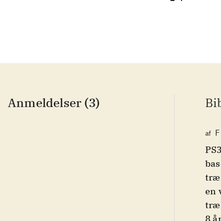
Anmeldelser (3)
Bi
F
af
PS3
bas
træ
en 
træ
8 å