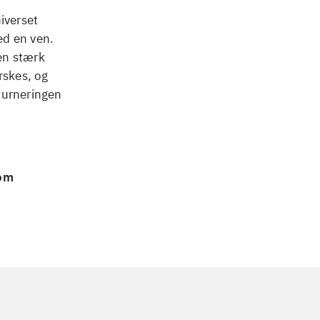
iverset
ed en ven.
 en stærk
rskes, og
 turneringen
 om