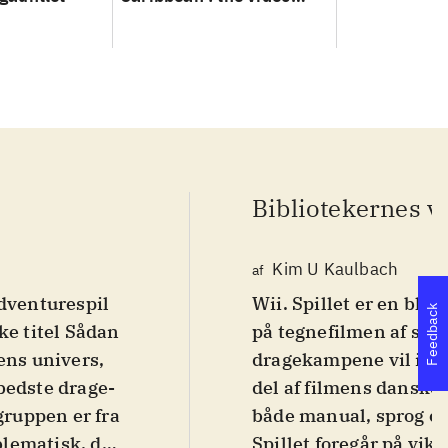
game
Bibliotekernes v
Kim U Kaulbach
af
adventurespil
Wii. Spillet er en bla
Feedback
e titel Sådan
på tegnefilmen af samme navn. P
ens univers,
dragekampene vil ikke
bedste drage-
del af filmens danske f
gruppen er fra
både manual, sprog o
oblematisk, da
Spillet foregår på viki