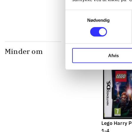
...
Samtykkevalg
Nødvendig
Minder om
Afvis
Lego Harry P
1-4