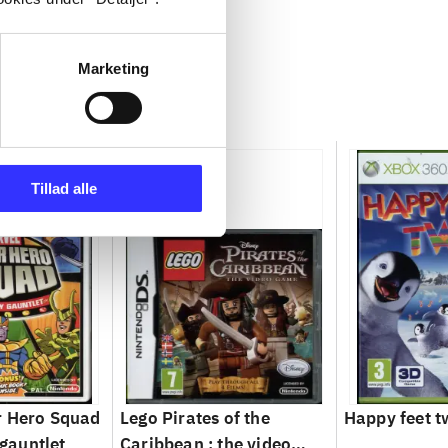
Marketing
Tillad alle
r Hero Squad
Lego Pirates of the
Happy feet 
 gauntlet
Caribbean : the video