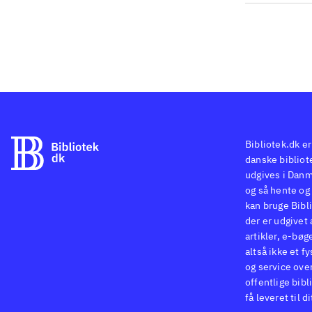
Spi
men
sik
vil
Bibliotek.dk er
danske bibliote
udgives i Danm
og så hente og 
kan bruge Bibli
der er udgivet 
artikler, e-bøg
altså ikke et f
og service ove
offentlige bibl
få leveret til d