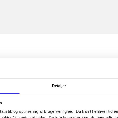
Detaljer
s
atistik og optimering af brugervenlighed. Du kan til enhver tid æn
ookies” i bunden af siden. Du kan læse mere om de anvendte co