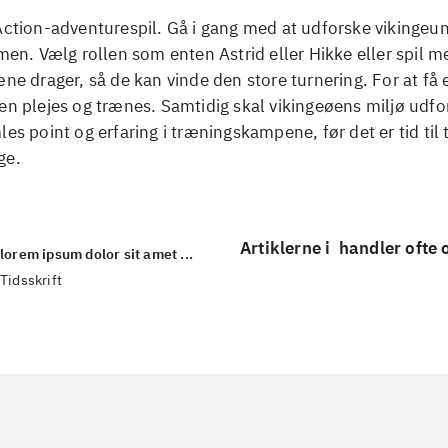
Action-adventurespil. Gå i gang med at udforske vikingeun
lmen. Vælg rollen som enten Astrid eller Hikke eller spil m
æne drager, så de kan vinde den store turnering. For at få
en plejes og trænes. Samtidig skal vikingeøens miljø udfo
les point og erfaring i træningskampene, før det er tid til
ge.
Artiklerne i
handler ofte
lorem ipsum dolor sit amet ...
Tidsskrift