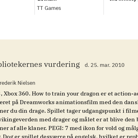
TT Games
bliotekernes vurdering
d. 25. mar. 2010
rederik Nielsen
, Xbox 360. How to train your dragon er et action-
eret på Dreamworks animationsfilm med den dansk
ner du din drage. Spillet tager udgangspunkt i film
vikingeverden med drager og målet er at blive den 
ner af alle klaner. PEGI: 7 med ikon for vold og mål
r. Dog er spillet desværre på engelsk, hvilket er pr