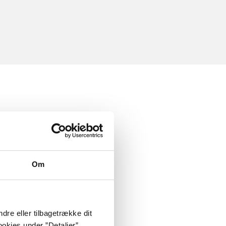
Om
dre eller tilbagetrække dit
okies under ”Detaljer”.