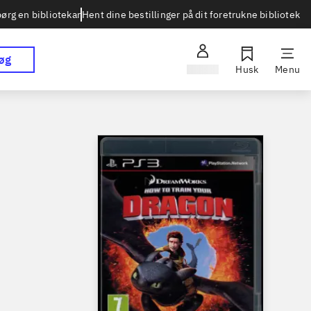
Hent dine bestillinger på dit foretrukne bibliotek
ørg en bibliotekar
øg
Log ind
Husk
Menu