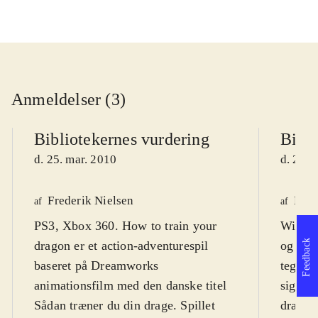
Anmeldelser (3)
Bibliotekernes vurdering
Bibli
d. 25. mar. 2010
d. 25. 
Frederik Nielsen
Kim
af
af
PS3, Xbox 360. How to train your
Wii. Sp
Feedback
dragon er et action-adventurespil
og act
baseret på Dreamworks
tegnef
animationsfilm med den danske titel
siger 7 grundet vold, men
Sådan træner du din drage. Spillet
dragek