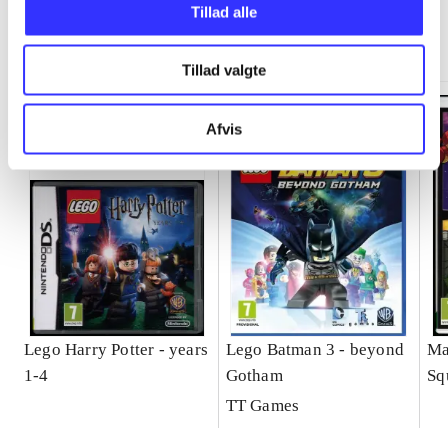
Tillad alle
Minder om
Tillad valgte
Afvis
Lego Harry Potter - years
Lego Batman 3 - beyond
Ma
1-4
Gotham
Sq
ga
TT Games