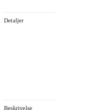
Detaljer
...
...
...
...
...
...
...
...
...
...
...
...
Beskrivelse