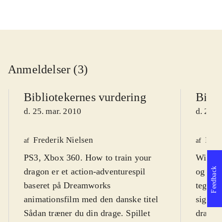
Anmeldelser (3)
Bibliotekernes vurdering
Bibli
d. 25. mar. 2010
d. 25. 
Frederik Nielsen
Kim
af
af
PS3, Xbox 360. How to train your
Wii. Sp
Feedback
dragon er et action-adventurespil
og act
baseret på Dreamworks
tegnef
animationsfilm med den danske titel
siger 7 grundet vold, men
Sådan træner du din drage. Spillet
dragek