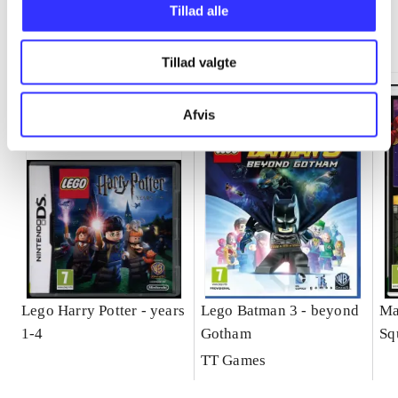
Tillad alle
Minder om
Tillad valgte
Afvis
Lego Harry Potter - years
Lego Batman 3 - beyond
Ma
1-4
Gotham
Sq
ga
TT Games