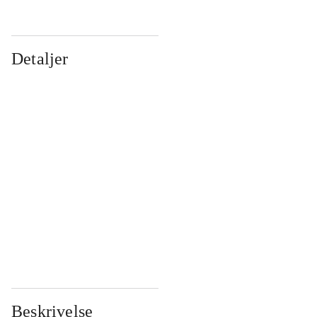
Detaljer
...
...
...
...
...
...
...
...
...
...
...
...
Beskrivelse