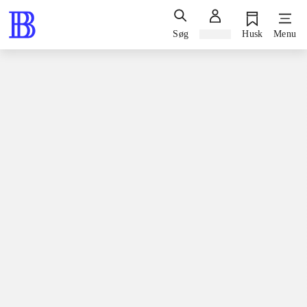
Søg
Log ind
Husk
Menu
Spil / computerspil
Playstation 3, 2010
How to train your dragon