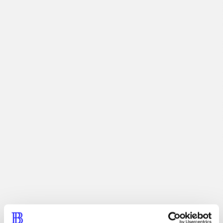
lorem ipsum dolor sit amet ...
Tidsskrift
Artiklerne i
handler ofte om
Artikler med samme emner
Fra