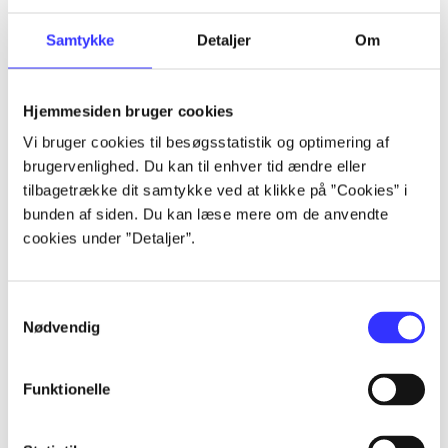
Artikler
Samtykke
Detaljer
Om
Alle registrerede artikler fordelt på udgivelser
Hjemmesiden bruger cookies
...
Vi bruger cookies til besøgsstatistik og optimering af
brugervenlighed. Du kan til enhver tid ændre eller
...
tilbagetrække dit samtykke ved at klikke på ”Cookies” i
bunden af siden. Du kan læse mere om de anvendte
cookies under ”Detaljer”.
...
Samtykkevalg
...
Nødvendig
...
Funktionelle