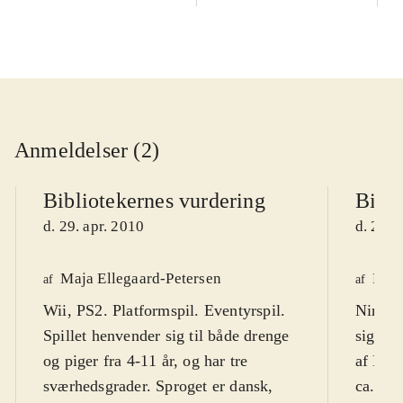
Anmeldelser (2)
Bibliotekernes vurdering
Bibli
d. 29. apr. 2010
d. 20. 
Maja Ellegaard-Petersen
Finn
af
af
Wii, PS2. Platformspil. Eventyrspil.
Nintend
Spillet henvender sig til både drenge
sigter 
og piger fra 4-11 år, og har tre
af Nin
sværhedsgrader. Sproget er dansk,
ca. 4-5 år. Nordiske sp