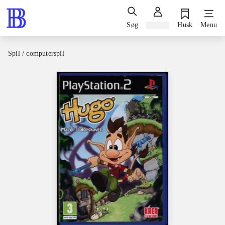
Søg
Log ind
Husk
Menu
Spil / computerspil