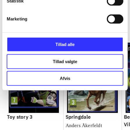
Statistik
Marketing
Minder om
Tillad alle
Tillad valgte
Afvis
Toy story 3
Springdale
Be
Vi
Anders Åkerfeldt