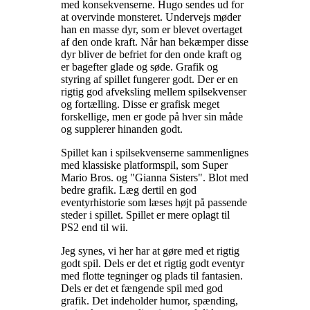
med konsekvenserne. Hugo sendes ud for
at overvinde monsteret. Undervejs møder
han en masse dyr, som er blevet overtaget
af den onde kraft. Når han bekæmper disse
dyr bliver de befriet for den onde kraft og
er bagefter glade og søde. Grafik og
styring af spillet fungerer godt. Der er en
rigtig god afveksling mellem spilsekvenser
og fortælling. Disse er grafisk meget
forskellige, men er gode på hver sin måde
og supplerer hinanden godt
.
Spillet kan i spilsekvenserne sammenlignes
med klassiske platformspil, som Super
Mario Bros. og "Gianna Sisters". Blot med
bedre grafik. Læg dertil en god
eventyrhistorie som læses højt på passende
steder i spillet. Spillet er mere oplagt til
PS2 end til wii
.
Jeg synes, vi her har at gøre med et rigtig
godt spil. Dels er det et rigtig godt eventyr
med flotte tegninger og plads til fantasien.
Dels er det et fængende spil med god
grafik. Det indeholder humor, spænding,