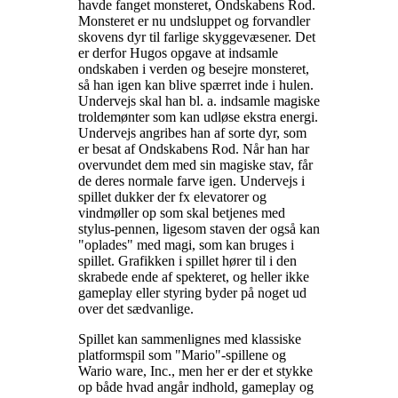
havde fanget monsteret, Ondskabens Rod.
Monsteret er nu undsluppet og forvandler
skovens dyr til farlige skyggevæsener. Det
er derfor Hugos opgave at indsamle
ondskaben i verden og besejre monsteret,
så han igen kan blive spærret inde i hulen.
Undervejs skal han bl. a. indsamle magiske
troldemønter som kan udløse ekstra energi.
Undervejs angribes han af sorte dyr, som
er besat af Ondskabens Rod. Når han har
overvundet dem med sin magiske stav, får
de deres normale farve igen. Undervejs i
spillet dukker der fx elevatorer og
vindmøller op som skal betjenes med
stylus-pennen, ligesom staven der også kan
"oplades" med magi, som kan bruges i
spillet. Grafikken i spillet hører til i den
skrabede ende af spekteret, og heller ikke
gameplay eller styring byder på noget ud
over det sædvanlige
.
Spillet kan sammenlignes med klassiske
platformspil som "Mario"-spillene og
Wario ware, Inc., men her er der et stykke
op både hvad angår indhold, gameplay og