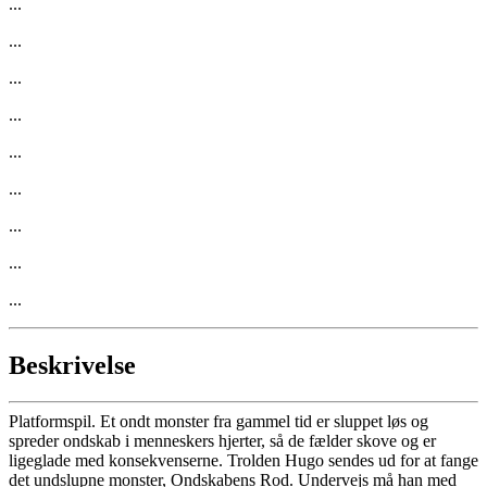
...
...
...
...
...
...
...
...
...
Beskrivelse
Platformspil. Et ondt monster fra gammel tid er sluppet løs og
spreder ondskab i menneskers hjerter, så de fælder skove og er
ligeglade med konsekvenserne. Trolden Hugo sendes ud for at fange
det undslupne monster, Ondskabens Rod. Undervejs må han med