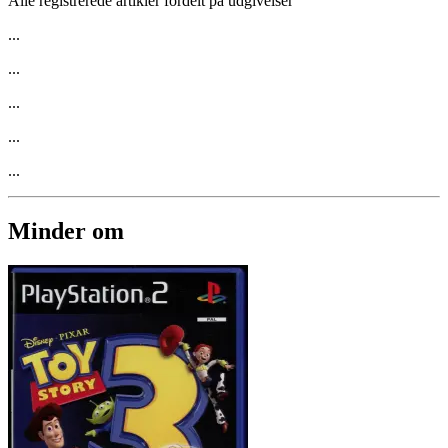
Alle registrerede artikler fordelt på udgivelser
...
...
...
...
...
Minder om