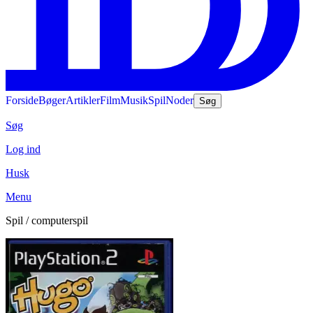
Forside
Bøger
Artikler
Film
Musik
Spil
Noder
Søg
Søg
Log ind
Husk
Menu
Spil / computerspil