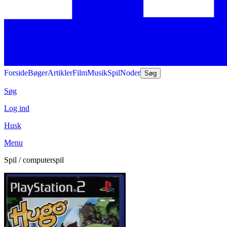
Forside
Bøger
Artikler
Film
Musik
Spil
Noder
Søg
Søg
Log ind
Husk
Menu
Spil / computerspil