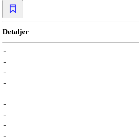
Detaljer
...
...
...
...
...
...
...
...
...