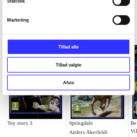
Statistik
Marketing
Minder om
Tillad alle
Tillad valgte
Afvis
Toy story 3
Springdale
Be
Vi
Anders Åkerfeldt