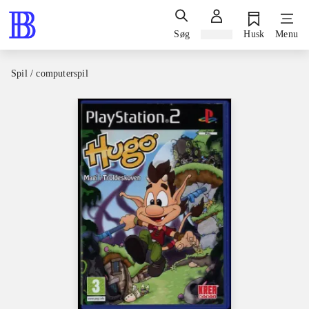
Søg
Log ind
Husk
Menu
Spil / computerspil