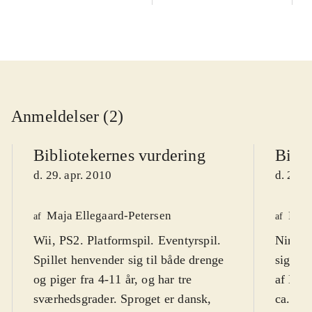
Anmeldelser (2)
Bibliotekernes vurdering
Bibli
d. 29. apr. 2010
d. 20. 
Maja Ellegaard-Petersen
Finn
af
af
Wii, PS2. Platformspil. Eventyrspil.
Nintend
Spillet henvender sig til både drenge
sigter 
og piger fra 4-11 år, og har tre
af Nin
sværhedsgrader. Sproget er dansk,
ca. 4-5 år. Nordiske sp