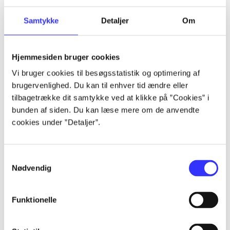
Artikler
Samtykke
Detaljer
Om
Alle registrerede artikler fordelt på udgivelser
Hjemmesiden bruger cookies
...
Vi bruger cookies til besøgsstatistik og optimering af
brugervenlighed. Du kan til enhver tid ændre eller
...
tilbagetrække dit samtykke ved at klikke på ”Cookies” i
bunden af siden. Du kan læse mere om de anvendte
cookies under ”Detaljer”.
...
Samtykkevalg
...
Nødvendig
...
Funktionelle