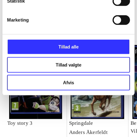
Statistik
Marketing
Minder om
Tillad alle
Tillad valgte
Afvis
Toy story 3
Springdale
Be
Vi
Anders Åkerfeldt