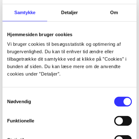
Artikler
Samtykke
Detaljer
Om
Alle registrerede artikler fordelt på udgivelser
Hjemmesiden bruger cookies
...
Vi bruger cookies til besøgsstatistik og optimering af
brugervenlighed. Du kan til enhver tid ændre eller
...
tilbagetrække dit samtykke ved at klikke på ”Cookies” i
bunden af siden. Du kan læse mere om de anvendte
cookies under ”Detaljer”.
...
Samtykkevalg
...
Nødvendig
...
Funktionelle