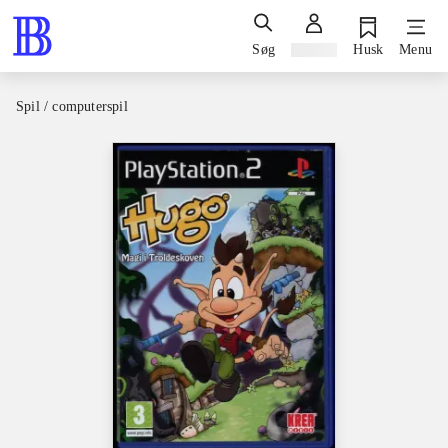
Søg
Log ind
Husk
Menu
Spil / computerspil