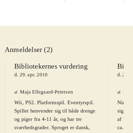
Anmeldelser (2)
Bibliotekernes vurdering
Bibli
d. 29. apr. 2010
d. 20. 
Maja Ellegaard-Petersen
Finn
af
af
Wii, PS2. Platformspil. Eventyrspil.
Nintend
Spillet henvender sig til både drenge
sigter 
og piger fra 4-11 år, og har tre
af Nin
sværhedsgrader. Sproget er dansk,
ca. 4-5 år. Nordiske sp