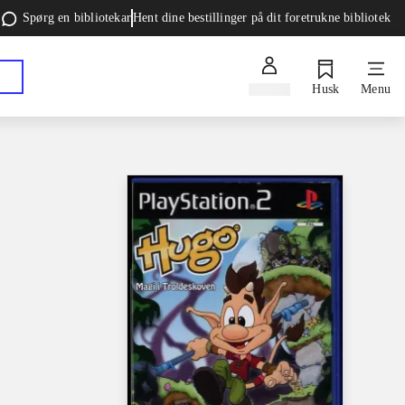
Spørg en bibliotekar
Hent dine bestillinger på dit foretrukne bibliotek
Log ind
Husk
Menu