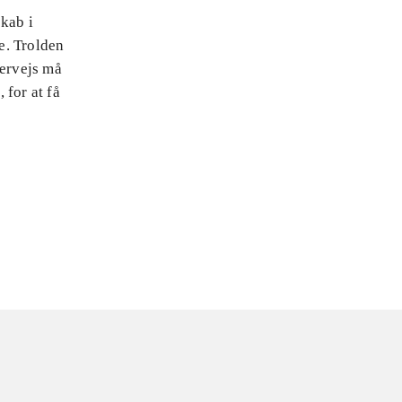
skab i
e. Trolden
ervejs må
 for at få