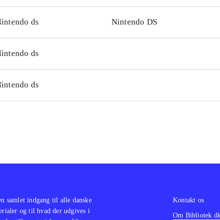
intendo ds
Nintendo DS
intendo ds
intendo ds
en samlet indgang til alle danske
Kontakt os
erialer og til hvad der udgives i
Om Bibliotek.d