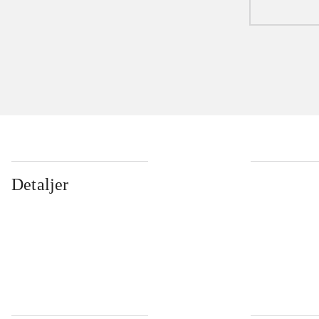
Detaljer
...
...
...
...