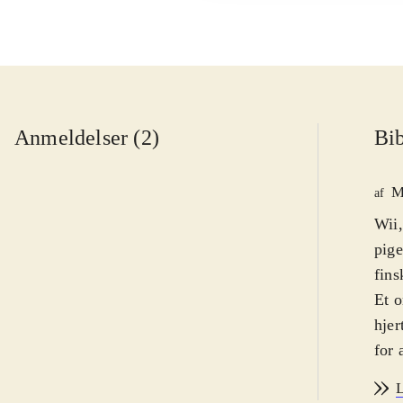
Anmeldelser (2)
Bib
M
af
Wii,
pige
fins
Et o
hjer
for 
over
L
den 