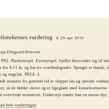
liotekernes vurdering
d. 29. apr. 2010
aja Ellegaard-Petersen
 PS2. Platformspil. Eventyrspil. Spillet henvender sig til b
r fra 4-11 år, og har tre sværhedsgrader. Sproget er dansk, 
k og engelsk. PEGI: 3
.
ndt monster fra gammel tid er sluppet løs og spreder ondsk
ter, så de fælder skove og er ligeglade med konsekvenserne
at overvinde monsteret. Undervejs møder han en masse dyr, 
taget af den onde kraft. Når han bekæmper disse dyr bliver d
æs hele vurderingen
onde kraft og er bagefter glade og søde. Grafik og styring af