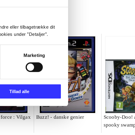
dre eller tilbagetrække dit
okies under ”Detaljer”.
Marketing
Tillad alle
 force : Vilgax
Buzz! - danske genier
Scooby-Doo! 
spooky swam