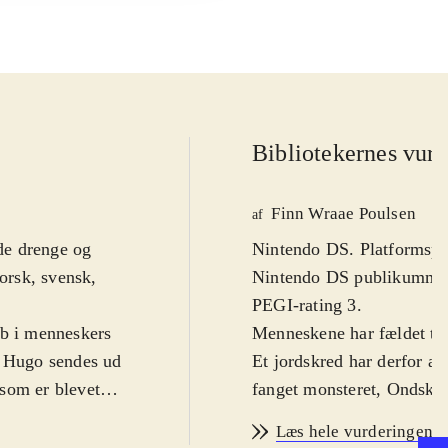
Bibliotekernes vurd
Finn Wraae Poulsen
af
åde drenge og
Nintendo DS. Platformspil.
norsk, svensk,
Nintendo DS publikummet - fra ca. 4-5 år. Nord
PEGI-rating 3
.
ab i menneskers
Menneskene har fældet træ
. Hugo sendes ud
Et jordskred har derfor af
som er blevet
fanget monsteret, Ondska
e befriet for
skovens dyr til farlige s
Læs hele vurderingen
 spillet fungerer
ondskaben i verden og bese