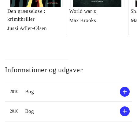
Den grænseløse :
World war z
Sh
krimithriller
Max Brooks
Ma
Jussi Adler-Olsen
Informationer og udgaver
Bog
2010
Bog
2010