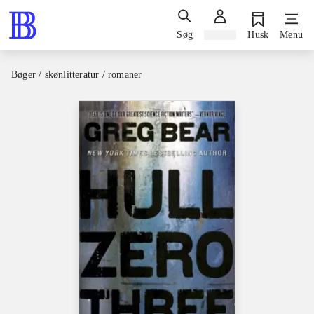
Søg
Log ind
Husk
Menu
Bøger / skønlitteratur / romaner