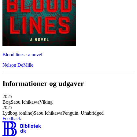
Blood lines : a novel
Nelson DeMille
Informationer og udgaver
2025
Bog
Saou Ichikawa
Viking
2025
Lydbog (online)
Saou Ichikawa
Penguin, Unabridged
Feedback