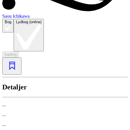
Saou Ichikawa
Bog
Lydbog (online)
loading
Detaljer
...
...
...