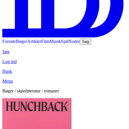
Forside
Bøger
Artikler
Film
Musik
Spil
Noder
Søg
Søg
Log ind
Husk
Menu
Bøger / skønlitteratur / romaner