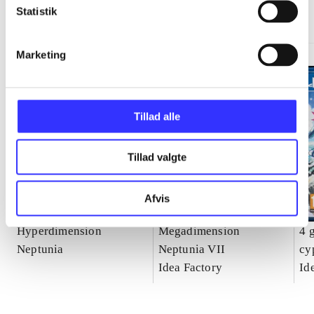
Statistik
Gå til serien
Marketing
Tillad alle
Tillad valgte
Afvis
Hyperdimension
Megadimension
4 
Neptunia
Neptunia VII
cy
Idea Factory
Ne
Id