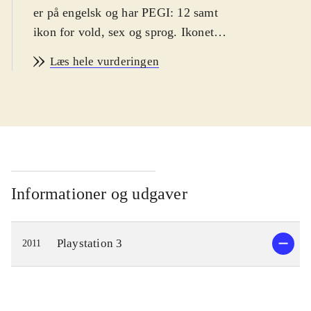
er på engelsk og har PEGI: 12 samt
ikon for vold, sex og sprog. Ikonet
for vold giver ingen mening, da der
Læs hele vurderingen
er tale om blød tegneseriegrafik, som
er mindre voldelig end det, man fx
ser på børnekanalerne i tv. Sprog og
referencerne til sex er berettiget, men
vil nok ikke kunne forarge en dansk
teenager
.
Hyperdimension Neptunia er mest af
Informationer og udgaver
alt et narrativt eventyr krydret med
små quests, hvor man skal besejre
Playstation 3
2011
fjender, finde skatte mv. Alt sammen
med et utal af små turbaserede
kampe. Man skal bruge forholdsvist
meget tid på blot at lytte til