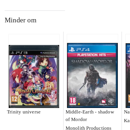
Minder om
Trinity universe
Middle-Earth - shadow
Na
of Mordor
Ka
Monolith Productions