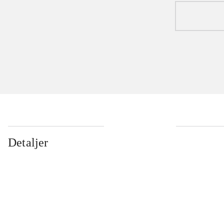
Detaljer
...
...
...
...