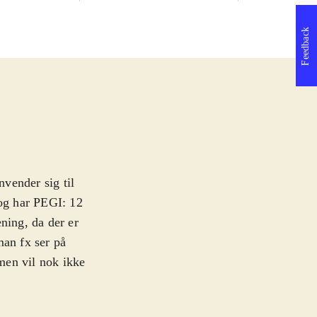
Feedback
vender sig til
 og har PEGI: 12
ning, da der er
man fx ser på
 men vil nok ikke
ydret med små