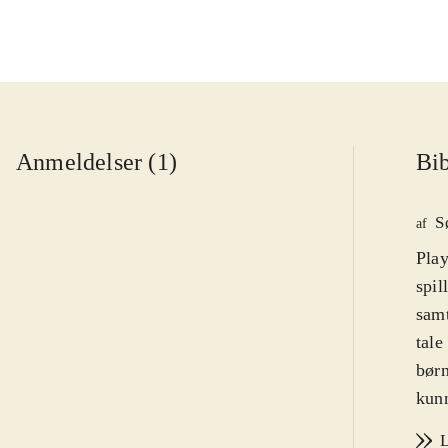
Anmeldelser (1)
Bib
S
af
Play
spil
samt
tale
børn
kunn
Hype
L