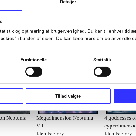
Detaljer
s
atistik og optimering af brugervenlighed. Du kan til enhver tid æn
ookies” i bunden af siden. Du kan læse mere om de anvendte co
Funktionelle
Statistik
Tillad valgte
on Neptunia
Megadimension Neptunia
4 goddesses o
VII
cyperdimensi
Idea Factory
Idea Factory