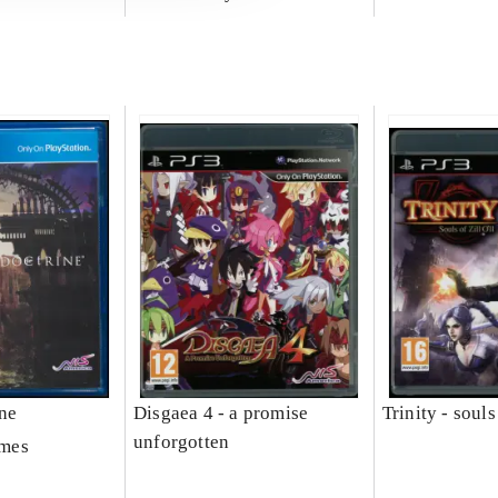
ine
Disgaea 4 - a promise
Trinity - souls 
unforgotten
mes