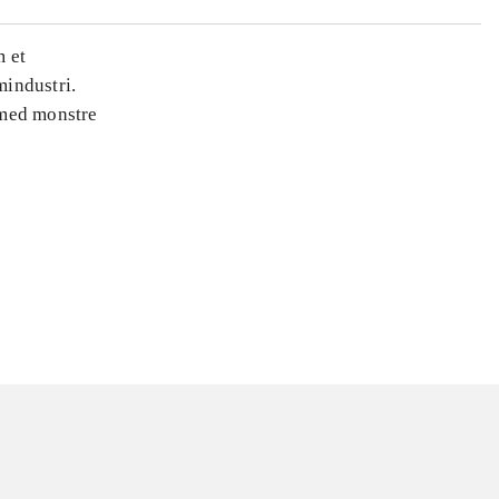
m et
mindustri.
 med monstre