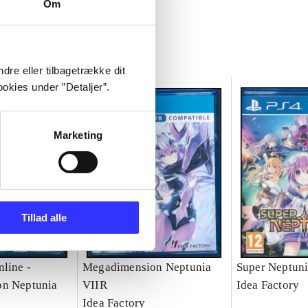
Om
dre eller tilbagetrække dit
okies under ”Detaljer”.
Marketing
Tillad alle
nline -
Megadimension Neptunia
Super Neptun
on Neptunia
VIIR
Idea Factory
Idea Factory