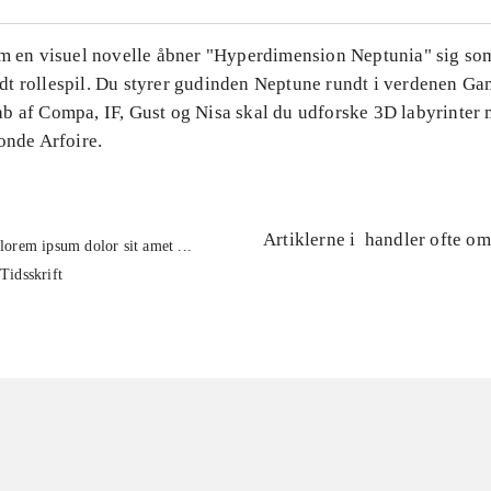
om en visuel novelle åbner "Hyperdimension Neptunia" sig so
t rollespil. Du styrer gudinden Neptune rundt i verdenen Ga
b af Compa, IF, Gust og Nisa skal du udforske 3D labyrinter
onde Arfoire.
Artiklerne i
handler ofte om
lorem ipsum dolor sit amet ...
Tidsskrift