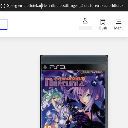
Spørg en bibliotekar
Hent dine bestillinger på dit foretrukne bibliotek
Log ind
Husk
Menu