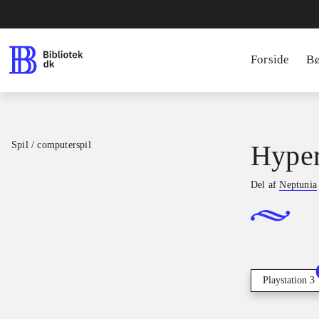
Forside
B
Spil / computerspil
Hyper
Del af
Neptunia
Playstation 3