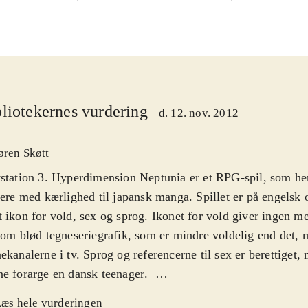
liotekernes vurdering
d. 12. nov. 2012
øren Skøtt
station 3. Hyperdimension Neptunia er et RPG-spil, som hen
lere med kærlighed til japansk manga. Spillet er på engelsk
 ikon for vold, sex og sprog. Ikonet for vold giver ingen me
 om blød tegneseriegrafik, som er mindre voldelig end det, 
ekanalerne i tv. Sprog og referencerne til sex er berettiget,
e forarge en dansk teenager
.
rdimension Neptunia er mest af alt et narrativt eventyr kr
æs hele vurderingen