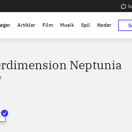
Sp
øger
Artikler
Film
Musik
Spil
Noder
S
rdimension Neptunia
a
3