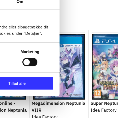
Om
dre eller tilbagetrække dit
okies under ”Detaljer”.
Marketing
Tillad alle
online -
Megadimension Neptunia
Super Neptu
ion Neptunia
VIIR
Idea Factory
Idea Factory