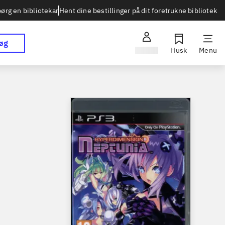
Hent dine bestillinger på dit foretrukne bibliotek
ørg en bibliotekar
øg
Log ind
Husk
Menu