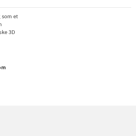
g som et
n
rske 3D
 om