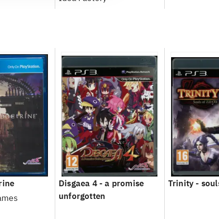
rine
Disgaea 4 - a promise
Trinity - souls
unforgotten
ames