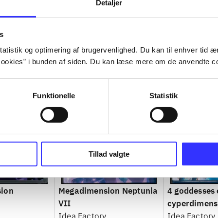
Detaljer
s
atistik og optimering af brugervenlighed. Du kan til enhver tid æn
ookies” i bunden af siden. Du kan læse mere om de anvendte co
Funktionelle
Statistik
Tillad valgte
ion
Megadimension Neptunia
4 goddesses 
VII
cyperdimens
Idea Factory
Idea Factory