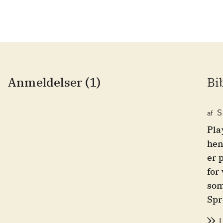
Anmeldelser (1)
Bi
S
af
Pla
hen
er 
for
som
Spr
for