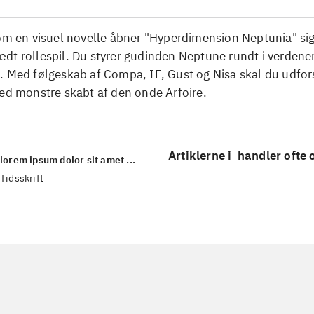
Som en visuel novelle åbner "Hyperdimension Neptunia" si
dt rollespil. Du styrer gudinden Neptune rundt i verdene
. Med følgeskab af Compa, IF, Gust og Nisa skal du udfo
ed monstre skabt af den onde Arfoire.
Artiklerne i
handler ofte
lorem ipsum dolor sit amet ...
Tidsskrift