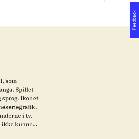
Feedback
l, som
anga. Spillet
g sprog. Ikonet
neseriegrafik,
alerne i tv.
ok ikke kunne