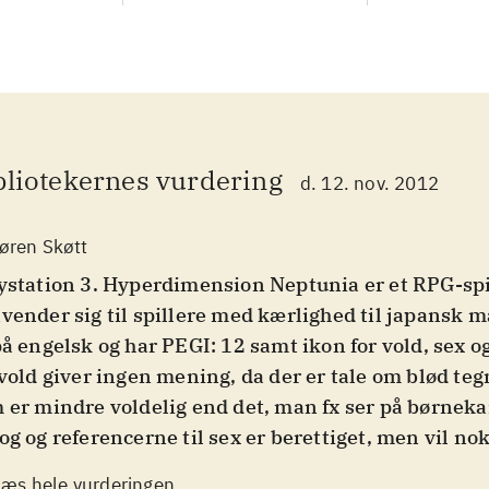
bliotekernes vurdering
d. 12. nov. 2012
øren Skøtt
ystation 3. Hyperdimension Neptunia er et RPG-spi
vender sig til spillere med kærlighed til japansk m
på engelsk og har PEGI: 12 samt ikon for vold, sex o
 vold giver ingen mening, da der er tale om blød teg
 er mindre voldelig end det, man fx ser på børnekan
og og referencerne til sex er berettiget, men vil n
arge en dansk teenager
.
Læs hele vurderingen