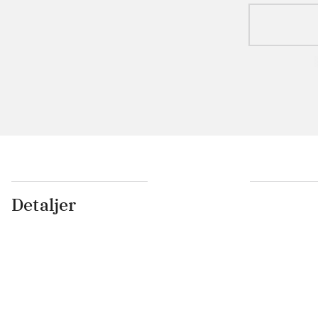
Detaljer
...
...
...
...