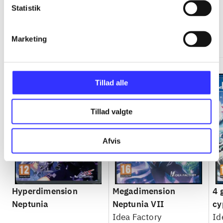
Statistik
Neptunia
Gå til serien
Marketing
Tillad alle
Tillad valgte
Afvis
Hyperdimension
Megadimension
4 
Neptunia
Neptunia VII
cy
Idea Factory
Ne
Id