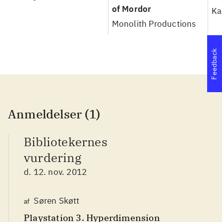
of Mordor
Ka
Monolith Productions
Feedback
Anmeldelser (1)
Bibliotekernes
vurdering
d. 12. nov. 2012
Søren Skøtt
af
Playstation 3. Hyperdimension