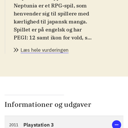
Neptunia er et RPG-spil, som
henvender sig til spillere med
kærlighed til japansk manga.
Spillet er på engelsk og har
PEGI: 12 samt ikon for vold, sex
og sprog. Ikonet for vold giver
Læs hele vurderingen
ingen mening, da der er tale om
blød tegneseriegrafik, som er
mindre voldelig end det, man fx
ser på børnekanalerne i tv.
Sprog og referencerne til sex er
berettiget, men vil nok ikke
kunne forarge en dansk
Informationer og udgaver
teenager
.
Hyperdimension Neptunia er
Playstation 3
2011
mest af alt et narrativt eventyr