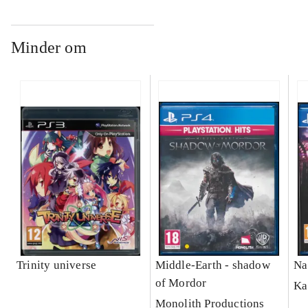
Minder om
Trinity universe
Middle-Earth - shadow
Na
of Mordor
Ka
Monolith Productions