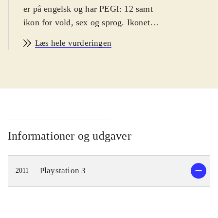
er på engelsk og har PEGI: 12 samt
ikon for vold, sex og sprog. Ikonet
for vold giver ingen mening, da der
Læs hele vurderingen
er tale om blød tegneseriegrafik, som
er mindre voldelig end det, man fx
ser på børnekanalerne i tv. Sprog og
referencerne til sex er berettiget, men
vil nok ikke kunne forarge en dansk
teenager
.
Hyperdimension Neptunia er mest af
Informationer og udgaver
alt et narrativt eventyr krydret med
små quests, hvor man skal besejre
Playstation 3
2011
fjender, finde skatte mv. Alt sammen
med et utal af små turbaserede
kampe. Man skal bruge forholdsvist
meget tid på blot at lytte til