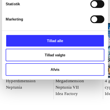
Statistik
Gå til serien
Marketing
Tillad alle
Tillad valgte
Afvis
Hyperdimension
Megadimension
4 
Neptunia
Neptunia VII
cy
Idea Factory
Ne
Id