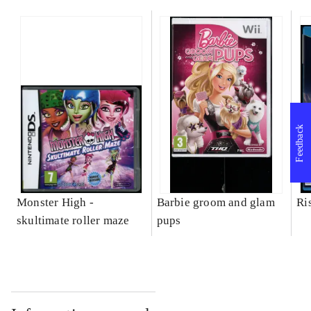
Feedback
Monster High -
Barbie groom and glam
Ri
skultimate roller maze
pups