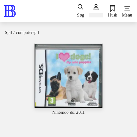
Søg
Log ind
Husk
Menu
Spil / computerspil
Nintendo ds, 2011