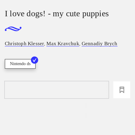
I love dogs! - my cute puppies
Christoph Klesser
Max Kravchuk
Gennadiy Brych
,
,
Nintendo ds
loading