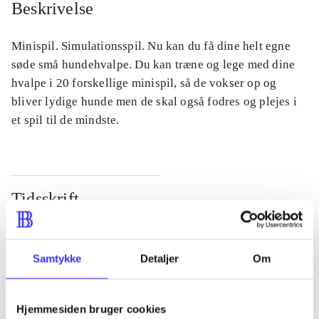
Beskrivelse
Minispil. Simulationsspil. Nu kan du få dine helt egne
søde små hundehvalpe. Du kan træne og lege med dine
hvalpe i 20 forskellige minispil, så de vokser op og
bliver lydige hunde men de skal også fodres og plejes i
et spil til de mindste.
Tidsskrift
Artiklen er en del af
Samtykke
Detaljer
Om
lorem ipsum dolor sit amet ...
Tidsskrift
Artiklerne i
handler ofte om
Hjemmesiden bruger cookies