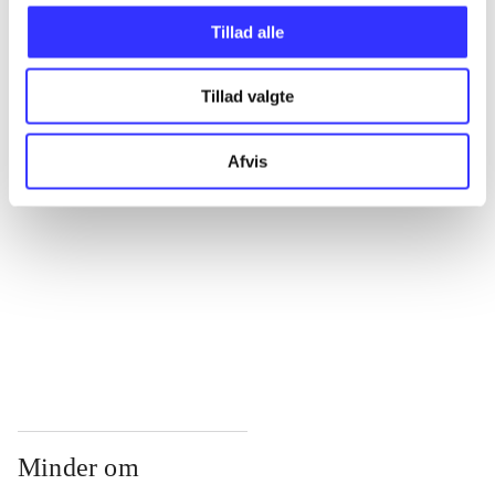
...
Tillad alle
...
Tillad valgte
...
Afvis
...
...
Minder om