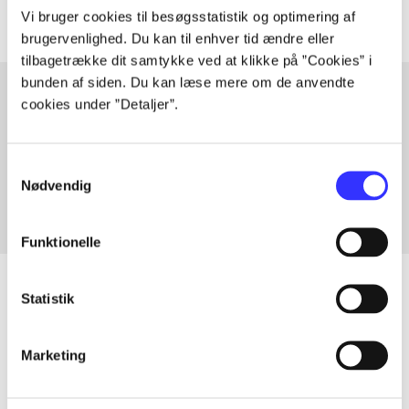
Vi bruger cookies til besøgsstatistik og optimering af
brugervenlighed. Du kan til enhver tid ændre eller
tilbagetrække dit samtykke ved at klikke på ”Cookies” i
bunden af siden. Du kan læse mere om de anvendte
cookies under ”Detaljer”.
Artikler med samme emner
Fra
Samtykkevalg
Nødvendig
Funktionelle
Statistik
Artikler
Marketing
Alle registrerede artikler fordelt på udgivelser