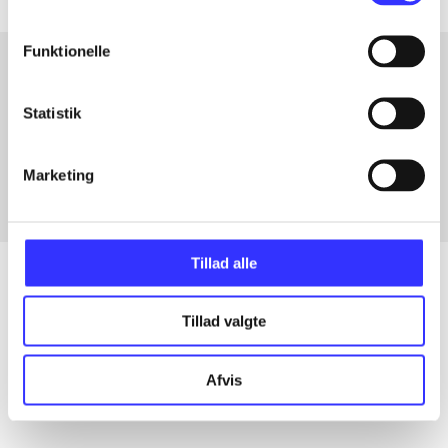
Funktionelle
Artikler med samme emner
Statistik
Fra
Marketing
Tillad alle
Tillad valgte
Artikler
Alle registrerede artikler fordelt på udgivelser
Afvis
...