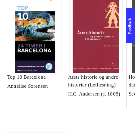
Feedback
Top 10 Barcelona
Årets historie og andre
Ho
historier (Letlæsning)
da
Annelise Sorensen
H.C. Andersen (f. 1805)
Se