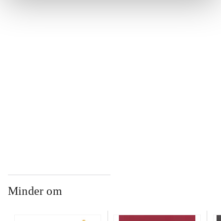
...
...
...
...
Minder om