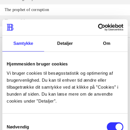
The prophet of corruption
That one life
On my way to you
Samtykke
Detaljer
Om
Hjemmesiden bruger cookies
Tidsskrift
Vi bruger cookies til besøgsstatistik og optimering af
Artiklen er en del af
brugervenlighed. Du kan til enhver tid ændre eller
tilbagetrække dit samtykke ved at klikke på ”Cookies” i
bunden af siden. Du kan læse mere om de anvendte
lorem ipsum dolor sit amet ...
cookies under ”Detaljer”.
Tidsskrift
Artiklerne i
handler ofte om
Samtykkevalg
Nødvendig