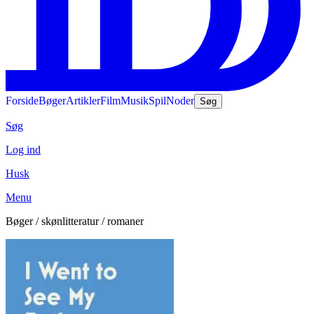
Forside
Bøger
Artikler
Film
Musik
Spil
Noder
Søg
Søg
Log ind
Husk
Menu
Bøger / skønlitteratur / romaner