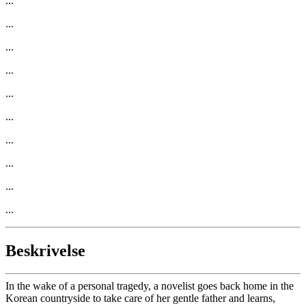
...
...
...
...
...
...
...
...
...
...
Beskrivelse
In the wake of a personal tragedy, a novelist goes back home in the
Korean countryside to take care of her gentle father and learns,