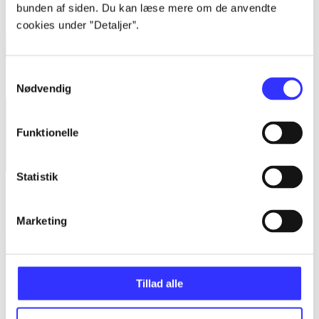
bunden af siden. Du kan læse mere om de anvendte
cookies under ”Detaljer”.
Samtykkevalg
Nødvendig
Funktionelle
Statistik
Blandt de levende
Sandra Hedegaard Rasmussen
Marketing
Tillad alle