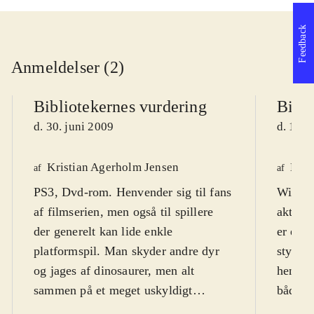
Feedback
Anmeldelser (2)
Bibliotekernes vurdering
Bibli
d. 30. juni 2009
d. 18. 
Kristian Agerholm Jensen
Henr
af
af
PS3, Dvd-rom. Henvender sig til fans
Wii. Ic
af filmserien, men også til spillere
aktuell
der generelt kan lide enkle
er et a
platformspil. Man skyder andre dyr
styre s
og jages af dinosaurer, men alt
henvend
sammen på et meget uskyldigt
både d
niveau, hvor "døde" fjender
år og 