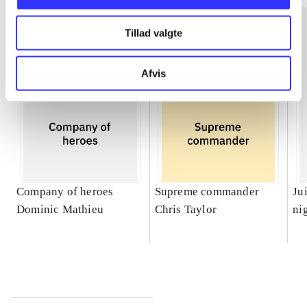
Tillad valgte
Afvis
Company of heroes
Supreme commander
Ju
Dominic Mathieu
Chris Taylor
ni