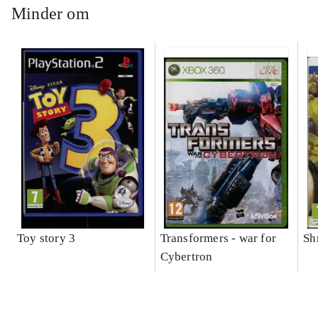
Minder om
Toy story 3
Transformers - war for
Sh
Cybertron