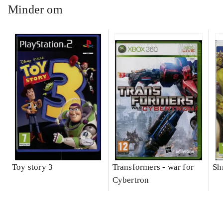
Minder om
Toy story 3
Transformers - war for
Sh
Cybertron