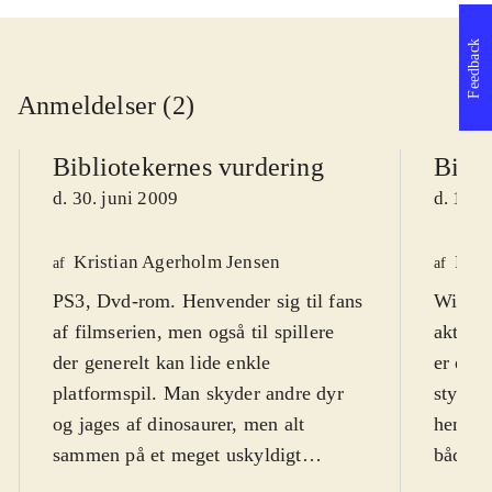
Feedback
Anmeldelser (2)
Bibliotekernes vurdering
Bibli
d. 30. juni 2009
d. 18. 
Kristian Agerholm Jensen
Henr
af
af
PS3, Dvd-rom. Henvender sig til fans
Wii. Ic
af filmserien, men også til spillere
aktuell
der generelt kan lide enkle
er et a
platformspil. Man skyder andre dyr
styre s
og jages af dinosaurer, men alt
henvend
sammen på et meget uskyldigt
både d
niveau, hvor "døde" fjender
år og 