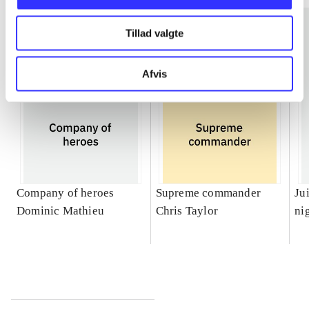
Tillad valgte
Afvis
Company of heroes
Supreme commander
Ju
Dominic Mathieu
Chris Taylor
ni