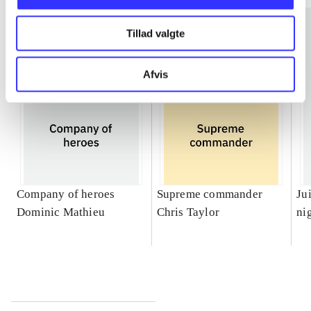
Tillad valgte
Afvis
Company of heroes
Supreme commander
Ju
Dominic Mathieu
Chris Taylor
ni