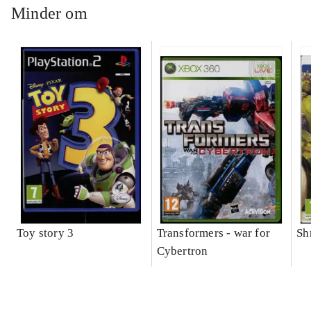
Minder om
Toy story 3
Transformers - war for
Sh
Cybertron