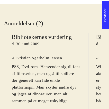
Feedback
Anmeldelser (2)
Bibliotekernes vurdering
Bibli
d. 30. juni 2009
d. 18. 
Kristian Agerholm Jensen
Henr
af
af
PS3, Dvd-rom. Henvender sig til fans
Wii. Ic
af filmserien, men også til spillere
aktuell
der generelt kan lide enkle
er et a
platformspil. Man skyder andre dyr
styre s
og jages af dinosaurer, men alt
henvend
sammen på et meget uskyldigt
både d
niveau, hvor "døde" fjender
år og 