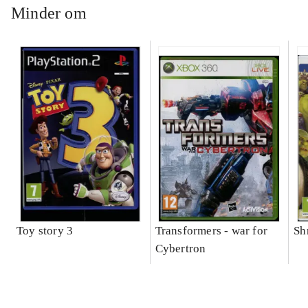
Minder om
Toy story 3
Transformers - war for
Sh
Cybertron