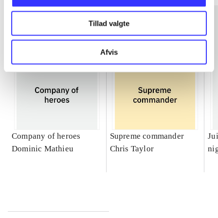
Tillad valgte
Afvis
Company of heroes
Supreme commander
Ju
Dominic Mathieu
Chris Taylor
ni