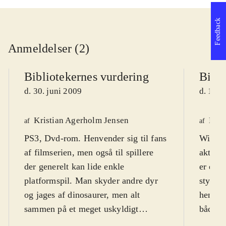
Feedback
Anmeldelser (2)
Bibliotekernes vurdering
Bibli
d. 30. juni 2009
d. 18. 
Kristian Agerholm Jensen
Henr
af
af
PS3, Dvd-rom. Henvender sig til fans
Wii. Ic
af filmserien, men også til spillere
aktuell
der generelt kan lide enkle
er et a
platformspil. Man skyder andre dyr
styre s
og jages af dinosaurer, men alt
henvend
sammen på et meget uskyldigt
både d
niveau, hvor "døde" fjender
år og 