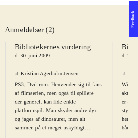
Feedback
Anmeldelser (2)
Bibliotekernes vurdering
Bibli
d. 30. juni 2009
d. 18. 
Kristian Agerholm Jensen
Henr
af
af
PS3, Dvd-rom. Henvender sig til fans
Wii. Ic
af filmserien, men også til spillere
aktuell
der generelt kan lide enkle
er et a
platformspil. Man skyder andre dyr
styre s
og jages af dinosaurer, men alt
henvend
sammen på et meget uskyldigt
både d
niveau, hvor "døde" fjender
år og 