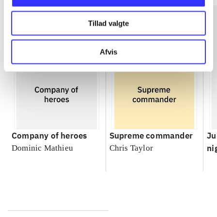
Tillad valgte
Afvis
Company of heroes
Supreme commander
Ju
ni
Dominic Mathieu
Chris Taylor