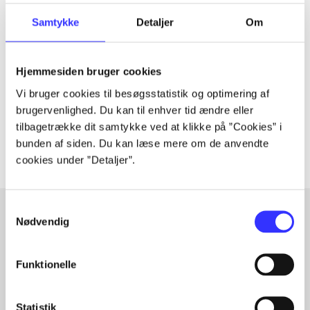
Tidsskrift
Samtykke
Detaljer
Om
Artiklen er en del af
Hjemmesiden bruger cookies
lorem ipsum dolor sit amet ...
Vi bruger cookies til besøgsstatistik og optimering af
Tidsskrift
brugervenlighed. Du kan til enhver tid ændre eller
Artiklerne i
handler ofte om
tilbagetrække dit samtykke ved at klikke på ”Cookies” i
bunden af siden. Du kan læse mere om de anvendte
cookies under ”Detaljer”.
Samtykkevalg
Nødvendig
Artikler med samme emner
Fra
Funktionelle
Statistik