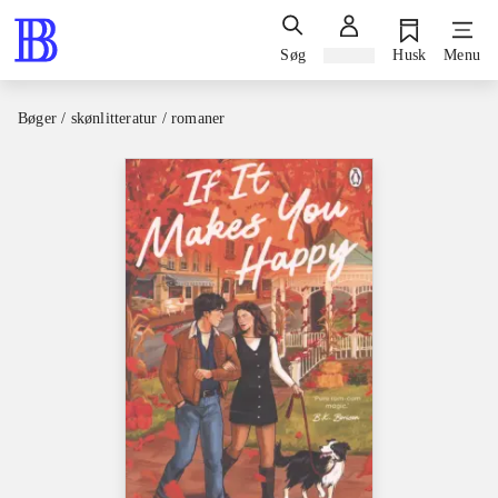
Søg
Log ind
Husk
Menu
Bøger / skønlitteratur / romaner