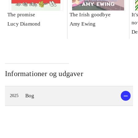
The promise
The Irish goodbye
It'
no
Lucy Diamond
Amy Ewing
De
Informationer og udgaver
Bog
2025