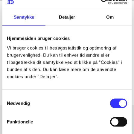
Samtykke
Detaljer
Om
Tidsskrift
Hjemmesiden bruger cookies
Artiklen er en del af
Vi bruger cookies til besøgsstatistik og optimering af
brugervenlighed. Du kan til enhver tid ændre eller
lorem ipsum dolor sit amet ...
tilbagetrække dit samtykke ved at klikke på ”Cookies” i
Tidsskrift
bunden af siden. Du kan læse mere om de anvendte
cookies under ”Detaljer”.
Artiklerne i
handler ofte om
Samtykkevalg
Nødvendig
Funktionelle
Artikler med samme emner