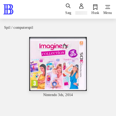
Søg
Log ind
Husk
Menu
Spil / computerspil
Nintendo 3ds, 2014