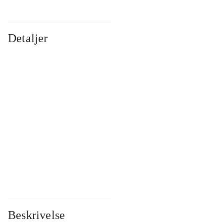
Detaljer
...
...
...
...
...
...
...
...
...
...
...
...
Beskrivelse