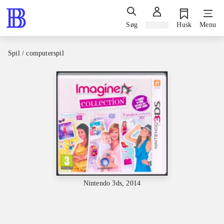
Søg
Log ind
Husk
Menu
Spil / computerspil
Nintendo 3ds, 2014