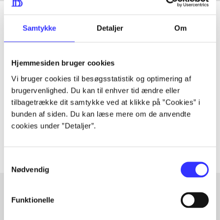
Samtykke
Detaljer
Om
Tidsskrift
Hjemmesiden bruger cookies
Artiklen er en del af
Vi bruger cookies til besøgsstatistik og optimering af
brugervenlighed. Du kan til enhver tid ændre eller
lorem ipsum dolor sit amet ...
tilbagetrække dit samtykke ved at klikke på ”Cookies” i
Tidsskrift
bunden af siden. Du kan læse mere om de anvendte
cookies under ”Detaljer”.
Artiklerne i
handler ofte om
Samtykkevalg
Nødvendig
Funktionelle
Artikler med samme emner