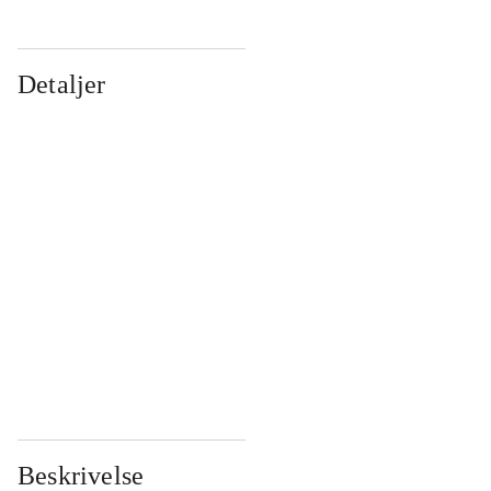
Detaljer
...
...
...
...
...
...
...
...
...
...
...
...
Beskrivelse