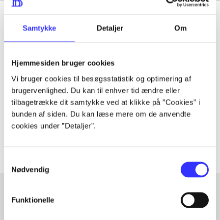
Samtykke
Detaljer
Om
Tidsskrift
Hjemmesiden bruger cookies
Artiklen er en del af
Vi bruger cookies til besøgsstatistik og optimering af
brugervenlighed. Du kan til enhver tid ændre eller
lorem ipsum dolor sit amet ...
tilbagetrække dit samtykke ved at klikke på ”Cookies” i
Tidsskrift
bunden af siden. Du kan læse mere om de anvendte
cookies under ”Detaljer”.
Artiklerne i
handler ofte om
Samtykkevalg
Nødvendig
Funktionelle
Artikler med samme emner