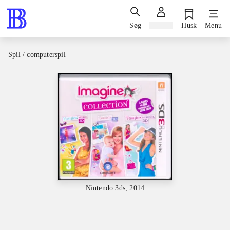
Søg
Log ind
Husk
Menu
Spil / computerspil
Nintendo 3ds, 2014