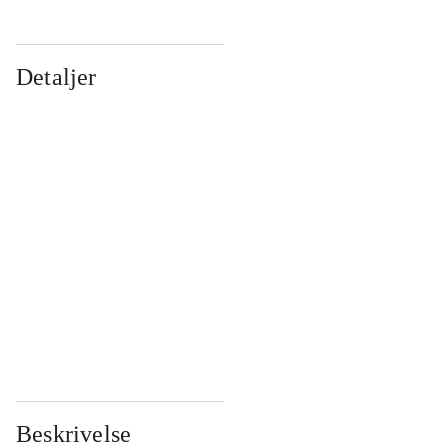
Detaljer
...
...
...
...
...
...
...
...
...
...
...
...
Beskrivelse