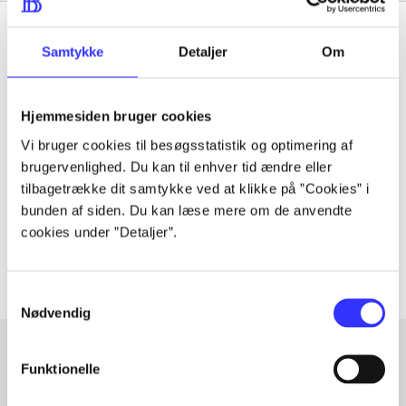
Samtykke
Detaljer
Om
Tidsskrift
Hjemmesiden bruger cookies
Artiklen er en del af
Vi bruger cookies til besøgsstatistik og optimering af
brugervenlighed. Du kan til enhver tid ændre eller
lorem ipsum dolor sit amet ...
tilbagetrække dit samtykke ved at klikke på ”Cookies” i
Tidsskrift
bunden af siden. Du kan læse mere om de anvendte
cookies under ”Detaljer”.
Artiklerne i
handler ofte om
Samtykkevalg
Nødvendig
Funktionelle
Artikler med samme emner