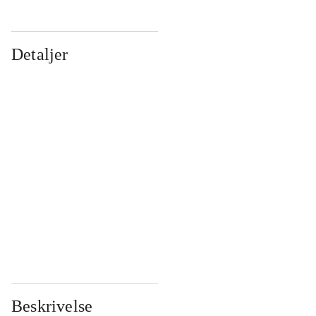
Detaljer
...
...
...
...
...
...
...
...
...
...
...
...
Beskrivelse