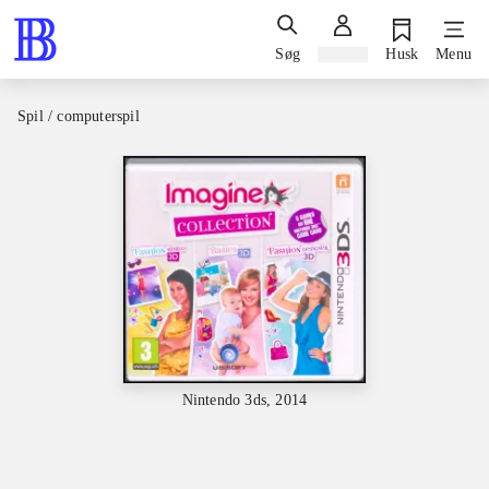
Søg
Log ind
Husk
Menu
Spil / computerspil
Nintendo 3ds, 2014