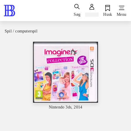
Søg
Log ind
Husk
Menu
Spil / computerspil
Nintendo 3ds, 2014