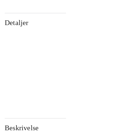
Detaljer
...
...
...
...
...
...
...
...
...
...
...
...
Beskrivelse