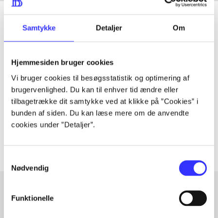
Samtykke
Detaljer
Om
Tidsskrift
Hjemmesiden bruger cookies
Artiklen er en del af
Vi bruger cookies til besøgsstatistik og optimering af
brugervenlighed. Du kan til enhver tid ændre eller
lorem ipsum dolor sit amet ...
tilbagetrække dit samtykke ved at klikke på ”Cookies” i
Tidsskrift
bunden af siden. Du kan læse mere om de anvendte
cookies under ”Detaljer”.
Artiklerne i
handler ofte om
Samtykkevalg
Nødvendig
Funktionelle
Artikler med samme emner