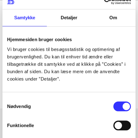
Samtykke
Detaljer
Om
Tidsskrift
Hjemmesiden bruger cookies
Artiklen er en del af
Vi bruger cookies til besøgsstatistik og optimering af
brugervenlighed. Du kan til enhver tid ændre eller
lorem ipsum dolor sit amet ...
tilbagetrække dit samtykke ved at klikke på ”Cookies” i
Tidsskrift
bunden af siden. Du kan læse mere om de anvendte
cookies under ”Detaljer”.
Artiklerne i
handler ofte om
Samtykkevalg
Nødvendig
Funktionelle
Artikler med samme emner