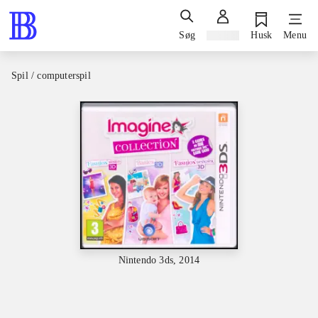
Søg
Log ind
Husk
Menu
Spil / computerspil
Nintendo 3ds, 2014