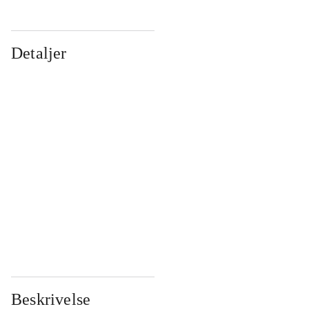
Detaljer
...
...
...
...
...
...
...
...
...
...
...
...
Beskrivelse