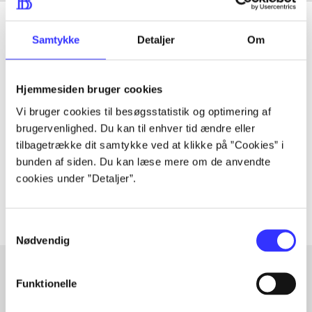
Samtykke
Detaljer
Om
Tidsskrift
Hjemmesiden bruger cookies
Artiklen er en del af
Vi bruger cookies til besøgsstatistik og optimering af
brugervenlighed. Du kan til enhver tid ændre eller
lorem ipsum dolor sit amet ...
tilbagetrække dit samtykke ved at klikke på ”Cookies” i
Tidsskrift
bunden af siden. Du kan læse mere om de anvendte
cookies under ”Detaljer”.
Artiklerne i
handler ofte om
Samtykkevalg
Nødvendig
Funktionelle
Artikler med samme emner