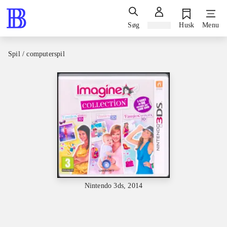
Søg
Log ind
Husk
Menu
Spil / computerspil
Nintendo 3ds, 2014