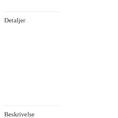
Detaljer
...
...
...
...
...
...
...
...
...
...
...
...
Beskrivelse