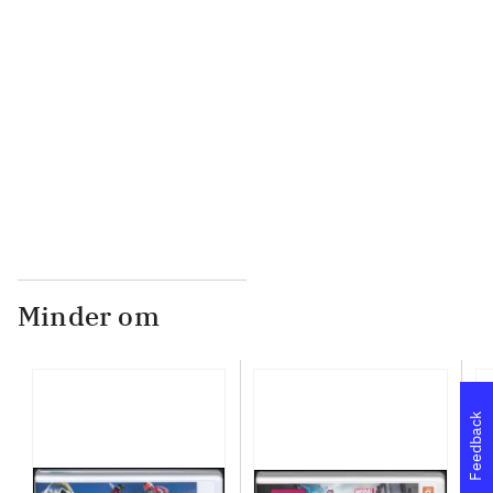
...
...
...
Minder om
Feedback