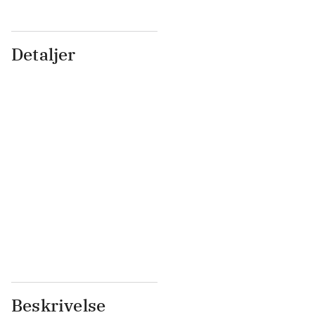
Detaljer
...
...
...
...
...
...
...
...
...
...
...
...
Beskrivelse