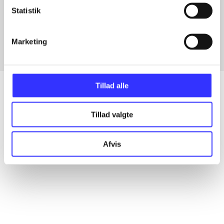
Artikler med samme emner
Statistik
Fra
Marketing
Tillad alle
Tillad valgte
Artikler
Alle registrerede artikler fordelt på udgivelser
Afvis
...
...