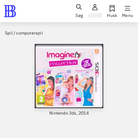
Søg
Log ind
Husk
Menu
Spil / computerspil
Nintendo 3ds, 2014