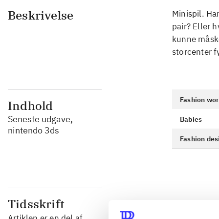
Beskrivelse
Minispil. Ha
pair? Eller 
kunne måske
storcenter f
Fashion wor
Indhold
Seneste udgave,
Babies
nintendo 3ds
Fashion des
Tidsskrift
Artiklen er en del af