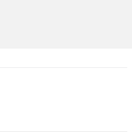
...
...