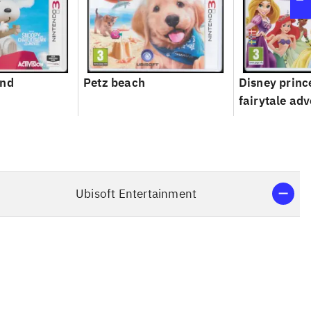
and
Petz beach
Disney princ
fairytale ad
Ubisoft Entertainment