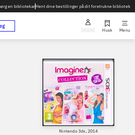
Hent dine bestillinger på dit foretrukne bibliotek
ørg en bibliotekar
øg
Log ind
Husk
Menu
Nintendo 3ds, 2014