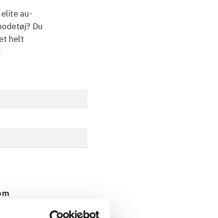
elite au-
 modetøj? Du
et helt
!
 om