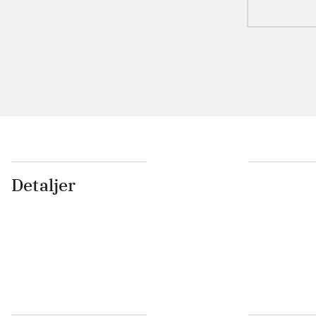
Detaljer
...
...
...
...