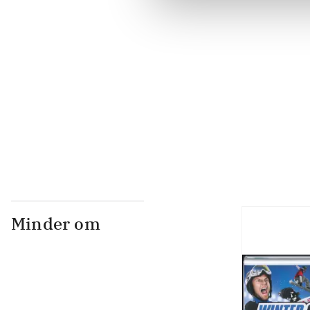
...
...
...
Minder om