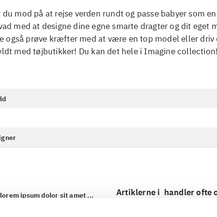
r du mod på at rejse verden rundt og passe babyer som en 
hvad med at designe dine egne smarte dragter og dit eget
 også prøve kræfter med at være en top model eller driv 
yldt med tøjbutikker! Du kan det hele i Imagine collection
ld
igner
Artiklerne i
handler ofte
lorem ipsum dolor sit amet ...
Tidsskrift