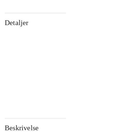
Detaljer
...
...
...
...
...
...
...
...
...
...
...
...
Beskrivelse