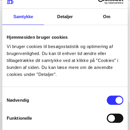
Samtykke
Detaljer
Om
Tidsskrift
Hjemmesiden bruger cookies
Artiklen er en del af
Vi bruger cookies til besøgsstatistik og optimering af
brugervenlighed. Du kan til enhver tid ændre eller
lorem ipsum dolor sit amet ...
tilbagetrække dit samtykke ved at klikke på ”Cookies” i
Tidsskrift
bunden af siden. Du kan læse mere om de anvendte
cookies under ”Detaljer”.
Artiklerne i
handler ofte om
Samtykkevalg
Nødvendig
Funktionelle
Artikler med samme emner