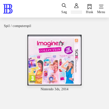
Søg
Log ind
Husk
Menu
Spil / computerspil
Nintendo 3ds, 2014